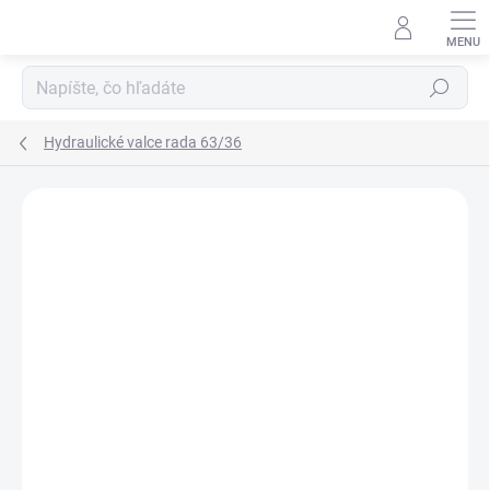
Prejsť
na
obsah
Hľadať
Hydraulické valce rada 63/36
Neohodnotené
Podrobnosti hodnotenia
ZNAČKA:
HYDRAULISK