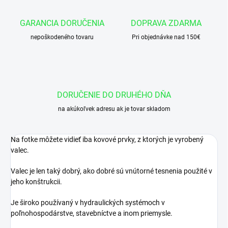
GARANCIA DORUČENIA
DOPRAVA ZDARMA
nepoškodeného tovaru
Pri objednávke nad 150€
DORUČENIE DO DRUHÉHO DŇA
na akúkoľvek adresu ak je tovar skladom
Na fotke môžete vidieť iba kovové prvky, z ktorých je vyrobený
valec.
Valec je len taký dobrý, ako dobré sú vnútorné tesnenia použité v
jeho konštrukcii.
Je široko používaný v hydraulických systémoch v
poľnohospodárstve, stavebníctve a inom priemysle.