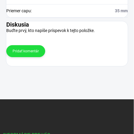
Priemer capu
:
35 mm
Diskusia
Buďte prvý, kto napíše príspevok k tejto položke.
Pridať komentár
Z
á
p
ä
t