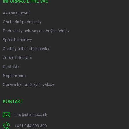
i
INFORMÁCIE PRE VÁS
e
Ako nakupovať
Obchodné podmienky
Podmienky ochrany osobných údajov
Spôsob dopravy
Osobný odber objednávky
Zdroje fotografií
Kontakty
Napíšte nám
Oprava hydraulických valcov
KONTAKT
info
@
stellmaxx.sk
+421 944 299 399