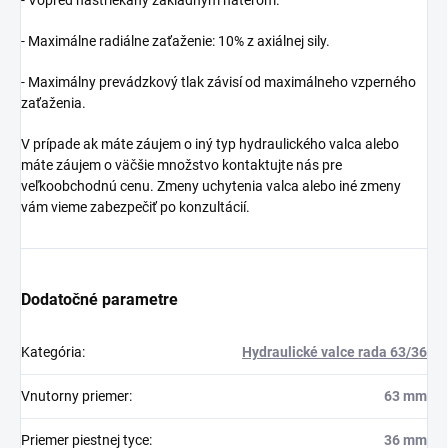
- Vopred nastriekaný základným náterom.
- Maximálne radiálne zaťaženie: 10% z axiálnej sily.
- Maximálny prevádzkový tlak závisí od maximálneho vzperného
zaťaženia.
V prípade ak máte záujem o iný typ hydraulického valca alebo
máte záujem o väčšie množstvo kontaktujte nás pre
veľkoobchodnú cenu. Zmeny uchytenia valca alebo iné zmeny
vám vieme zabezpečiť po konzultácií.
Dodatočné parametre
Kategória
:
Hydraulické valce rada 63/36
Vnutorny priemer
:
63 mm
Priemer piestnej tyce
:
36 mm