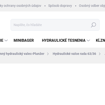
ky ochrany osobných údajov
Spôsob dopravy
Osobný odber ob
Hľadať
IE
MINIBAGER
HYDRAULICKÉ TESNENIA
KĹZN
nný hydraulický valec-Plunžer
Hydraulické valce rada 63/36
otenia
ZNAČKA:
HYDRAULISK
€189
/ ks
€153,66 bez DPH
Jednotková
SKLADOM 1-3 DNI
cena: