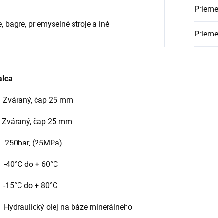
Priemer
, bagre, priemyselné stroje a iné
Prieme
alca
áraný, čap 25 mm
Zváraný, čap 25 mm
50bar, (25MPa)
°C do + 60°C
°C do + 80°C
lej na báze minerálneho