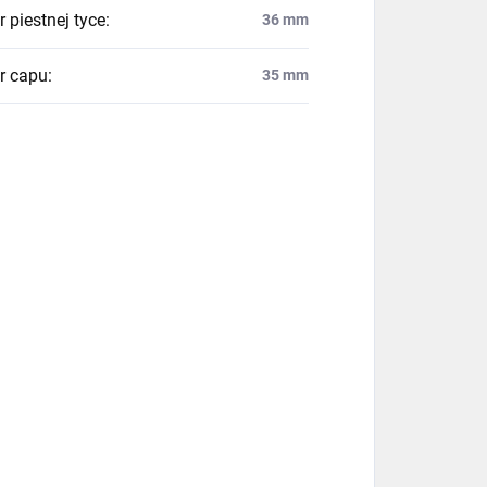
 piestnej tyce
:
36 mm
r capu
:
35 mm