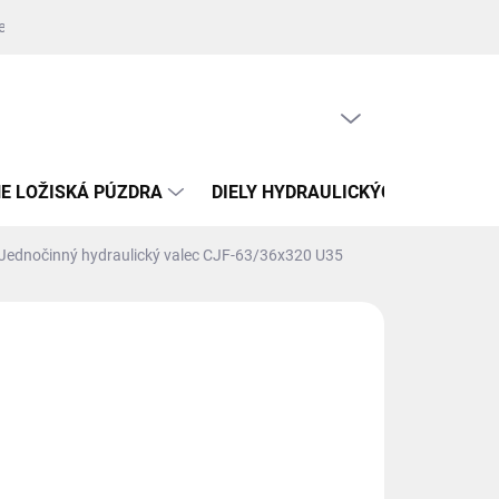
jednávky
Zdroje fotografií
Kontakty
Napíšte nám
Oprava
PRÁZDNY KOŠÍK
NÁKUPNÝ
KOŠÍK
E LOŽISKÁ PÚZDRA
DIELY HYDRAULICKÝCH VALCOV
Jednočinný hydraulický valec CJF-63/36x320 U35