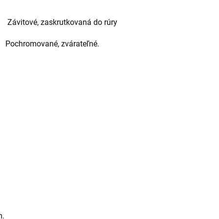
vitové, zaskrutkovaná do rúry
romované, zvárateľné.
m.