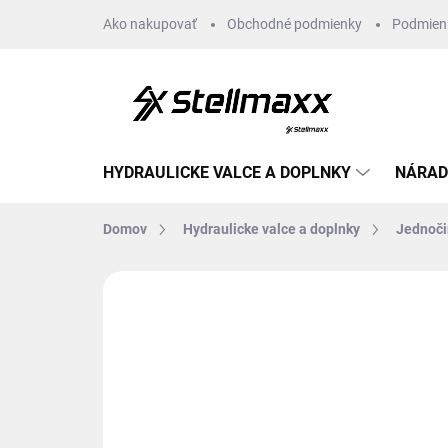
Prejsť
Ako nakupovať
Obchodné podmienky
Podmien
na
obsah
HYDRAULICKE VALCE A DOPLNKY
NÁRAD
Domov
Hydraulicke valce a doplnky
Jednoči
Neohodnotené
Podrobnosti hodn