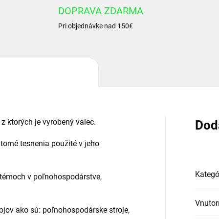
DOPRAVA ZDARMA
Pri objednávke nad 150€
 z ktorých je vyrobený valec.
Dod
útorné tesnenia použité v jeho
Kategó
stémoch v poľnohospodárstve,
Vnutor
ojov ako sú: poľnohospodárske stroje,