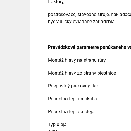
traktory,
postrekovače, stavebné stroje, nakladače
hydraulicky ovládané zariadenia.
Prevádzkové parametre ponúkaného v
Montáž hlavy na stranu rúry Zv
Montáž hlavy zo strany piestnice 
Priepustný pracovný tlak 2
Prípustná teplota okolia -40
Prípustná teplota oleja -15
Typ oleja Hydraulický o