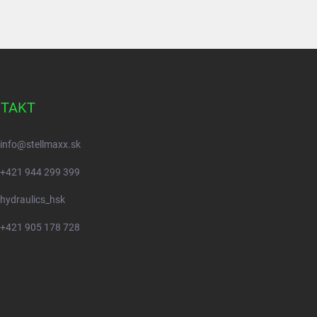
TAKT
info
@
stellmaxx.sk
+421 944 299 399
hydraulics_hsk
+421 905 178 728