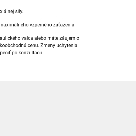
iálnej sily.
d maximálneho vzperného zaťaženia.
raulického valca alebo máte záujem o
eľkoobchodnú cenu. Zmeny uchytenia
ečiť po konzultácií.