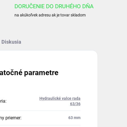
DORUČENIE DO DRUHÉHO DŇA
na akúkoľvek adresu ak je tovar skladom
Diskusia
atočné parametre
Hydraulické valce rada
ria
:
63/36
ny priemer
:
63 mm