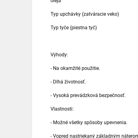
oleja
Typ upchávky (zatváracie veko) Zá
Typ tyče (piestna tyč) Poch
Výhody:
- Na okamžité použitie.
- Dlhá životnosť.
- Vysoká prevádzková bezpečnosť.
Vlastnosti:
- Možné všetky spôsoby upevnenia.
- Vopred nastriekaný základným nátero