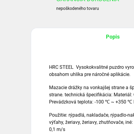
nepoškodeného tovaru
Popis
HRC STEEL Vysokokvalitné puzdro vyrob
obsahom uhlíka pre náročné aplikácie.
Mazacie drážky na vonkajšej strane a š
strane. technická špecifikácia: Materiál
Prevádzková teplota: -100 ℃ ~ +350 ℃
Použitie: rýpadlá, nakladače, rýpadlo-nakl
výťahy, žeriavy, žeriavy, zhutňovače, in
0,1 m/s