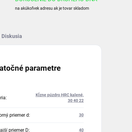
na akúkoľvek adresu ak je tovar skladom
Diskusia
atočné parametre
Kĺzne púzdro HRC kalené
,
ria
:
30 40 22
orný priemer d
:
30
ajší priemer D
:
40