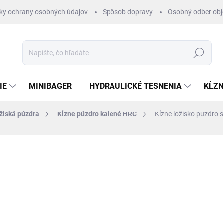
ky ochrany osobných údajov
Spôsob dopravy
Osobný odber ob
Hľadať
IE
MINIBAGER
HYDRAULICKÉ TESNENIA
KĹZN
ožiská púzdra
Kĺzne púzdro kalené HRC
Kĺzne ložisko puzdro
otenia
ZNAČKA:
OEM
€11,81
/ ks
€9,60 bez DPH
Jednotková
SKLADOM 1-3 DNI
cena: