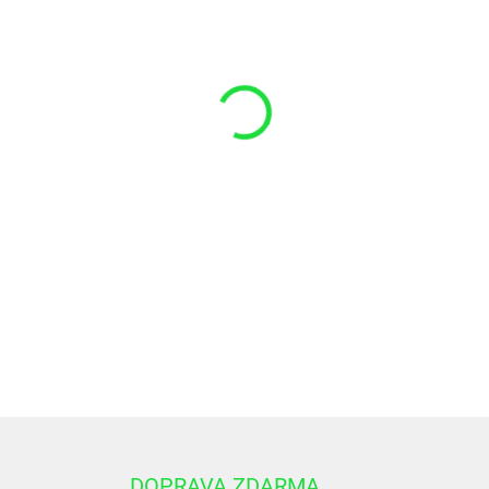
−
+
Vnútorný priemer d - 30 mm
Vonkajší priemer D - 40 mm
Šírka púzdra h - 22 mm
Drážka na mazanie s otvoro
DETAILNÉ INFORMÁCIE
DOPRAVA ZDARMA