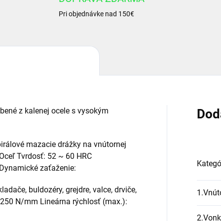
Pri objednávke nad 150€
ené z kalenej ocele s vysokým
Dod
pirálové mazacie drážky na vnútornej
: Oceľ Tvrdosť: 52 ~ 60 HRC
Kategó
 Dynamické zaťaženie:
adače, buldozéry, grejdre, valce, drviče,
1.Vnút
é: 250 N/mm Lineárna rýchlosť (max.):
2.Vonk