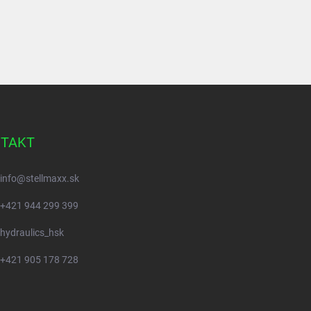
TAKT
info
@
stellmaxx.sk
+421 944 299 399
hydraulics_hsk
+421 905 178 728