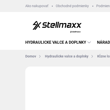
Prejsť
Ako nakupovať
Obchodné podmienky
Podmien
na
obsah
HYDRAULICKE VALCE A DOPLNKY
NÁRAD
Domov
Hydraulicke valce a doplnky
Kĺzne l
Neohodnotené
Podrobnosti hodn