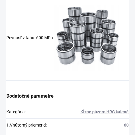
Pevnosť v ťahu: 600 MPa
Dodatočné parametre
Kategória
:
Kĺzne púzdro HRC kalené
1.Vnútorný priemer d
:
60