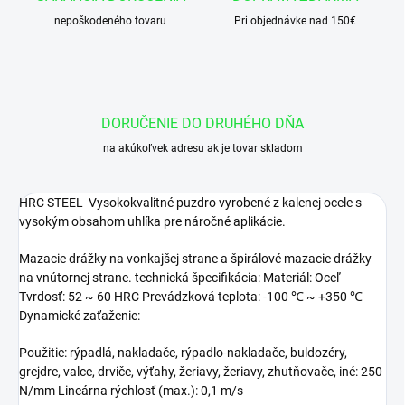
nepoškodeného tovaru
Pri objednávke nad 150€
DORUČENIE DO DRUHÉHO DŇA
na akúkoľvek adresu ak je tovar skladom
HRC STEEL Vysokokvalitné puzdro vyrobené z kalenej ocele s
vysokým obsahom uhlíka pre náročné aplikácie.
Mazacie drážky na vonkajšej strane a špirálové mazacie drážky
na vnútornej strane. technická špecifikácia: Materiál: Oceľ
Tvrdosť: 52 ~ 60 HRC Prevádzková teplota: -100 ℃ ~ +350 ℃
Dynamické zaťaženie:
Použitie: rýpadlá, nakladače, rýpadlo-nakladače, buldozéry,
grejdre, valce, drviče, výťahy, žeriavy, žeriavy, zhutňovače, iné: 250
N/mm Lineárna rýchlosť (max.): 0,1 m/s