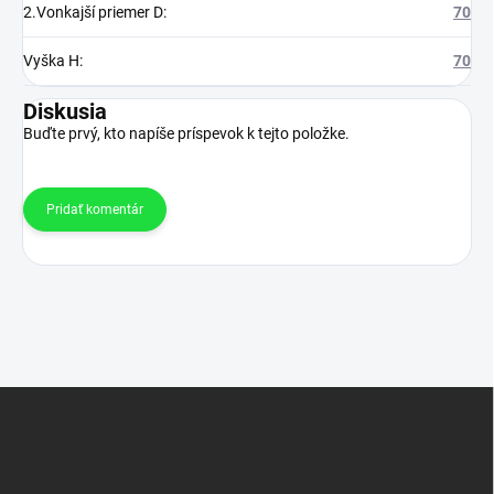
2.Vonkajší priemer D
:
70
Vyška H
:
70
Diskusia
Buďte prvý, kto napíše príspevok k tejto položke.
Pridať komentár
Z
á
p
ä