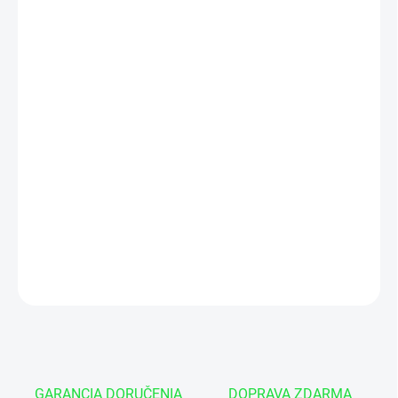
cena:
−
+
Pridať do košíka
Vnútorný priemer d - 60 mm
Vonkajší priemer D - 70 mm
Šírka púzdra h - 70 mm
Drážka na mazanie s otvorom v strede puzdra
DETAILNÉ INFORMÁCIE
OPÝTAŤ SA
GARANCIA DORUČENIA
DOPRAVA ZDARMA