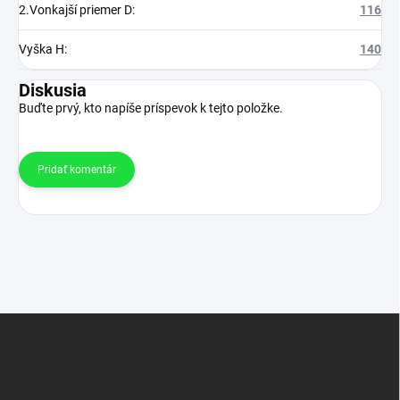
2.Vonkajší priemer D
:
116
Vyška H
:
140
Diskusia
Buďte prvý, kto napíše príspevok k tejto položke.
Pridať komentár
Z
á
p
ä