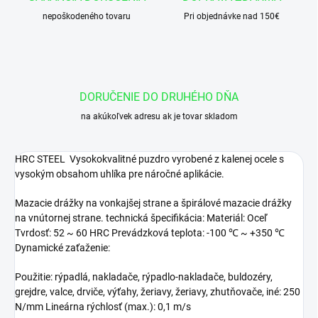
nepoškodeného tovaru
Pri objednávke nad 150€
DORUČENIE DO DRUHÉHO DŇA
na akúkoľvek adresu ak je tovar skladom
HRC STEEL Vysokokvalitné puzdro vyrobené z kalenej ocele s
vysokým obsahom uhlíka pre náročné aplikácie.
Mazacie drážky na vonkajšej strane a špirálové mazacie drážky
na vnútornej strane. technická špecifikácia: Materiál: Oceľ
Tvrdosť: 52 ~ 60 HRC Prevádzková teplota: -100 ℃ ~ +350 ℃
Dynamické zaťaženie:
Použitie: rýpadlá, nakladače, rýpadlo-nakladače, buldozéry,
grejdre, valce, drviče, výťahy, žeriavy, žeriavy, zhutňovače, iné: 250
N/mm Lineárna rýchlosť (max.): 0,1 m/s