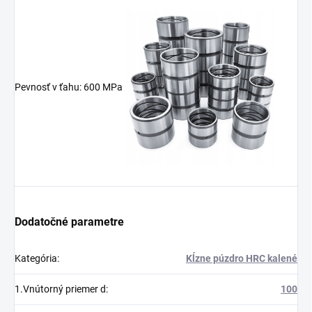
Pevnosť v ťahu: 600 MPa
Dodatočné parametre
Kategória
:
Kĺzne púzdro HRC kalené
1.Vnútorný priemer d
:
100