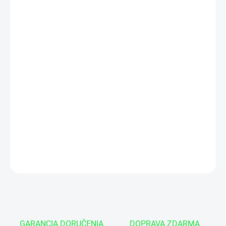
cena:
−
+
Pridať do košíka
Vnútorný priemer d - 100 mm
Vonkajší priemer D - 116 mm
Šírka púzdra h - 140 mm
Drážka na mazanie s otvorom v strede puzdra
DETAILNÉ INFORMÁCIE
OPÝTAŤ SA
GARANCIA DORUČENIA
DOPRAVA ZDARMA