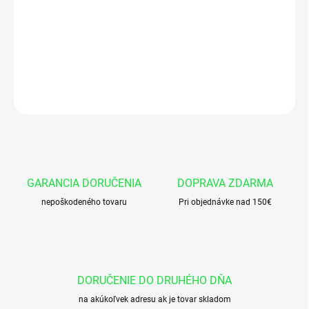
Vonkajší priemer D - 125 mm
Šírka púzdra - 60 mm
DETAILNÉ INFORMÁCIE
OPÝTAŤ SA
GARANCIA DORUČENIA
DOPRAVA ZDARMA
nepoškodeného tovaru
Pri objednávke nad 150€
DORUČENIE DO DRUHÉHO DŇA
na akúkoľvek adresu ak je tovar skladom