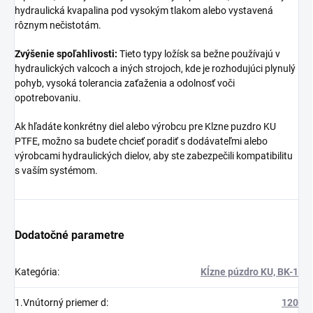
hydraulická kvapalina pod vysokým tlakom alebo vystavená
rôznym nečistotám.
Zvýšenie spoľahlivosti:
Tieto typy ložísk sa bežne používajú v
hydraulických valcoch a iných strojoch, kde je rozhodujúci plynulý
pohyb, vysoká tolerancia zaťaženia a odolnosť voči
opotrebovaniu.
Ak hľadáte konkrétny diel alebo výrobcu pre Klzne puzdro KU
PTFE, možno sa budete chcieť poradiť s dodávateľmi alebo
výrobcami hydraulických dielov, aby ste zabezpečili kompatibilitu
s vaším systémom.
Dodatočné parametre
Kategória
:
Kĺzne púzdro KU, BK-1
1.Vnútorný priemer d
:
120