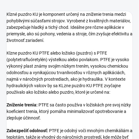
Klzné puzdro KU je komponent určený na zníženie trenia medzi
pohyblivými súčasťami strojov. Vyrobené z kvalitných materiálov,
zabezpečuje hladký a tichý chod. Ideálne pre rôzne aplikácie v
priemysle, ako sú pohony, vedenia a stroje, čím zvyšuje efektivitu a
životnosť zariadení.
Klzne puzdro KU PTFE alebo ložisko (puzdro) s PTFE
(polytetrafluóretylén) výstelkou alebo povlakom. PTFE je vysoko
výkonný plast známy svojím nízkym trením, vysokou chemickou
odolnosťou a vynikajúcou trvanlivosťou v rôznych aplikáciách,
najmä v náročných prostrediach, ako je hydraulika. V kontexte
hydraulických valcov by sa KLzne puzdro KU PTFE zvyčajne
používalo ako ložisko alebo puzdro, ktoré je určené na:
Zníženie trenia:
PTFE sa často používa v ložiskách pre svoj nízky
koeficient trenia, ktorý pomáha minimalizovať opotrebovanie a
zlepšuje účinnosť.
Zabezpečiť odolnosť:
PTFE je odolný voči mnohým chemikáliám a
teplotám, takže je vhodný do náročných prostredí, kde môže byť