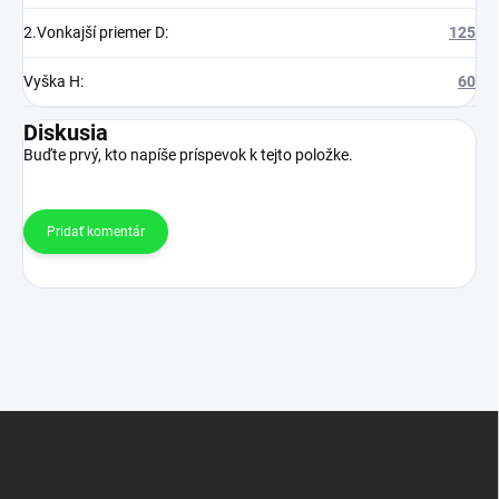
2.Vonkajší priemer D
:
125
Vyška H
:
60
Diskusia
Buďte prvý, kto napíše príspevok k tejto položke.
Pridať komentár
Z
á
p
ä