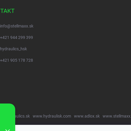
TAKT
info
@
stellmaxx.sk
+421 944 299 399
hydraulics_hsk
+421 905 178 728
w.hydraulics.sk
www.hydraulisk.com
www.adlox.sk
www.stellmaxx