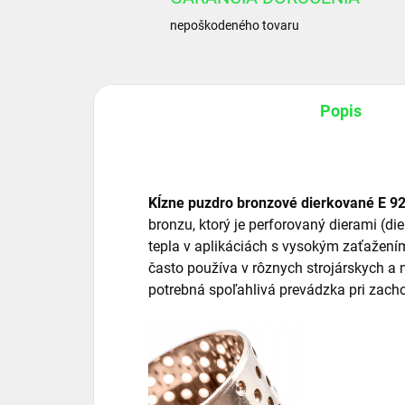
nepoškodeného tovaru
Popis
Kĺzne puzdro bronzové dierkované E 9
bronzu, ktorý je perforovaný dierami (d
tepla v aplikáciách s vysokým zaťažení
často používa v rôznych strojárskych a
potrebná spoľahlivá prevádzka pri zacho