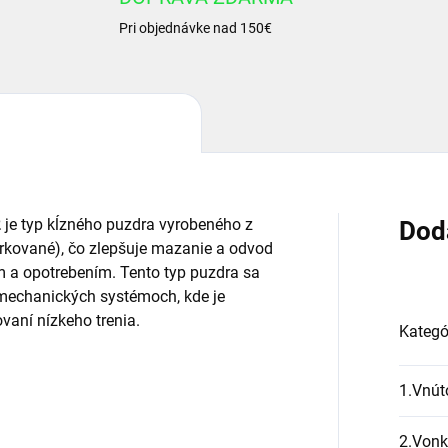
Pri objednávke nad 150€
2
je typ kĺzného puzdra vyrobeného z
Dod
ierkované), čo zlepšuje mazanie a odvod
m a opotrebením. Tento typ puzdra sa
 mechanických systémoch, kde je
vaní nízkeho trenia.
Kategó
1.Vnút
2.Vonk