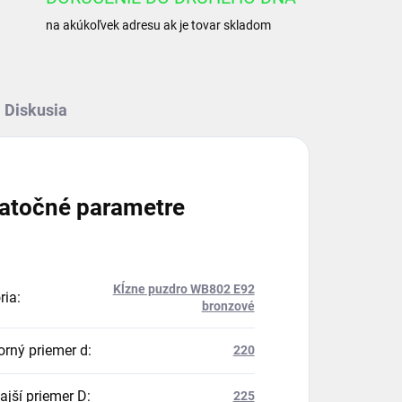
na akúkoľvek adresu ak je tovar skladom
Diskusia
atočné parametre
Kĺzne puzdro WB802 E92
ria
:
bronzové
orný priemer d
:
220
ajší priemer D
:
225