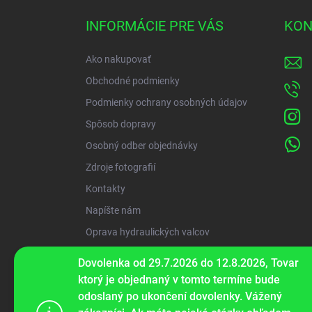
p
ä
INFORMÁCIE PRE VÁS
KON
t
i
Ako nakupovať
e
Obchodné podmienky
Podmienky ochrany osobných údajov
Spôsob dopravy
Osobný odber objednávky
Zdroje fotografií
Kontakty
Napíšte nám
Oprava hydraulických valcov
Dovolenka od 29.7.2026 do 12.8.2026, Tovar
ww
ktorý je objednaný v tomto termíne bude
odoslaný po ukončení dovolenky. Vážený