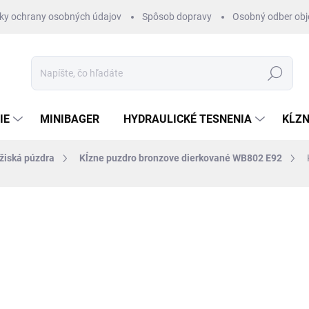
ky ochrany osobných údajov
Spôsob dopravy
Osobný odber ob
Hľadať
IE
MINIBAGER
HYDRAULICKÉ TESNENIA
KĹZN
ožiská púzdra
Kĺzne puzdro bronzove dierkované WB802 E92
otenia
ZNAČKA:
ELRING
€117,09
€104,
€85 bez DPH
Jednotková
EXTERNÝ SKLAD 2-4DNI
cena: