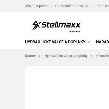
Prejsť
Ako nakupovať
Obchodné podmienky
Podmien
na
obsah
HYDRAULICKE VALCE A DOPLNKY
NÁRAD
Domov
Hydraulicke valce a doplnky
Kĺzne l
Neohodnotené
Podrobnosti hodn