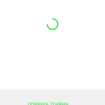
−
+
Vnútorný priemer - 220 mm
Vonkajší priemer - 225 mm
Šírka púzdra - 100 mm
Povrch je dierkovany
DETAILNÉ INFORMÁCIE
DOPRAVA ZDARMA