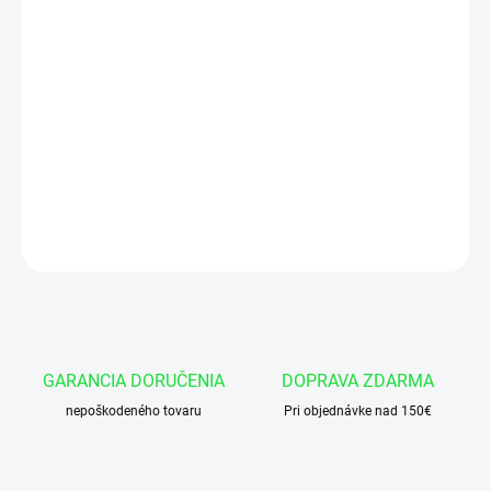
cena:
−
+
Pridať do košíka
Pravé 2-sekčné hydraulické zubové čerpadlo, skupina 2,
objem: 26/12 cm3/ot., 39/18 l/min....
DETAILNÉ INFORMÁCIE
OPÝTAŤ SA
GARANCIA DORUČENIA
DOPRAVA ZDARMA
nepoškodeného tovaru
Pri objednávke nad 150€