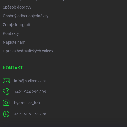
Spôsob dopravy
Osobný odber objednávky
Zdroje fotografií
Kontakty
Napíšte nám
Oprava hydraulických valcov
KONTAKT
info
@
stellmaxx.sk
+421 944 299 399
hydraulics_hsk
+421 905 178 728