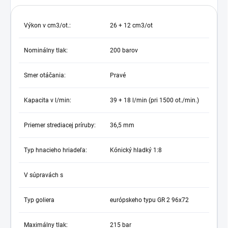
Výkon v cm3/ot.:
26 + 12 cm3/ot
Nominálny tlak:
200 barov
Smer otáčania:
Pravé
Kapacita v l/min:
39 + 18 l/min (pri 1500 ot./min.)
Priemer strediacej príruby:
36,5 mm
Typ hnacieho hriadeľa:
Kónický hladký 1:8
V súpravách s
Typ goliera
európskeho typu GR 2 96x72
Maximálny tlak:
215 bar