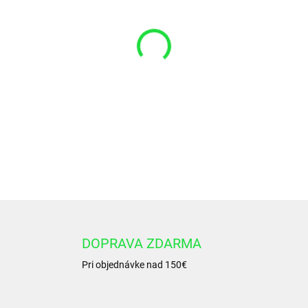
cena:
−
+
Ľavé 2-sekčné hydraulické zu
39/21 l/min.....
DETAILNÉ INFORMÁCIE
DOPRAVA ZDARMA
Pri objednávke nad 150€