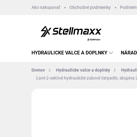
Prejsť
Ako nakupovať
Obchodné podmienky
Podmien
na
obsah
HYDRAULICKE VALCE A DOPLNKY
NÁRAD
Domov
Hydraulicke valce a doplnky
Hydraul
Ľavé 2-sekčné hydraulické zubové čerpadlo, skupina 
Neohodnotené
Podrobnosti hodn