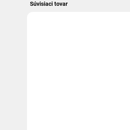
Súvisiaci tovar
1.40.11.200
EXTERNÝ SKLAD 2-4DNI
Ľavé 2-sekčné
Ľa
hydraulické zubové
hy
čerpadlo, skupina 2,
čer
objem: 20/4 cm3/ot., 30/6
obj
€225
€2
l/min.
l/m
€182,93 bez DPH
€18
Ľavé 2-sekčné hydraulické
Ľav
−
+
zubové čerpadlo, skupina 2,
zub