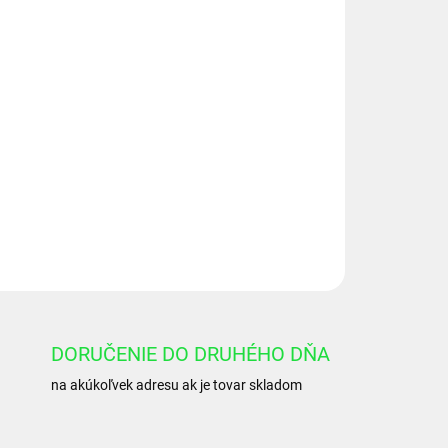
Pridať do košíka
bové čerpadlo, skupina 2, objem: 26/14 cm3/ot.,
OPÝTAŤ SA
DORUČENIE DO DRUHÉHO DŇA
na akúkoľvek adresu ak je tovar skladom