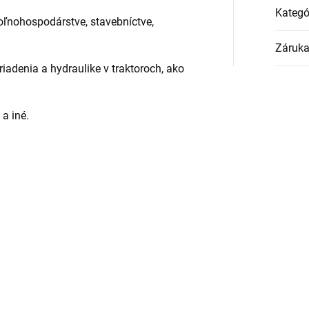
Kategó
poľnohospodárstve, stavebníctve,
Záruk
adenia a hydraulike v traktoroch, ako
a iné.