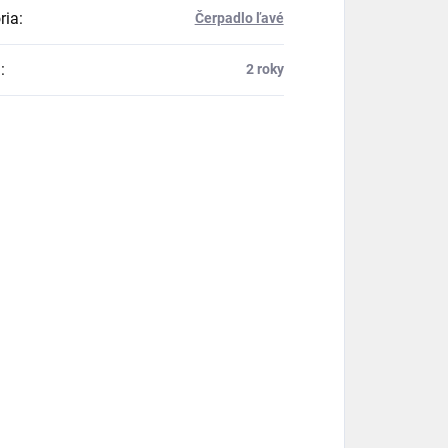
ria
:
Čerpadlo ľavé
a
:
2 roky