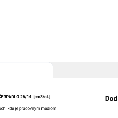
em: 16/4 cm3/ot., 24/6
objem: 16/6 cm3/ot., 24/
in.
l/min.
Do košíka
Do košíka
é 2-sekčné hydraulické
Ľavé 2-sekčné hydraulické
vé čerpadlo, skupina 2,
zubové čerpadlo, skupina 2,
em: 16/4 cm3/ot., 24/6
objem: 16/6 cm3/ot., 24/9
n.....
l/min.....
RPADLO 26/14 [cm3/ot.]
Dod
moch, kde je pracovným médiom