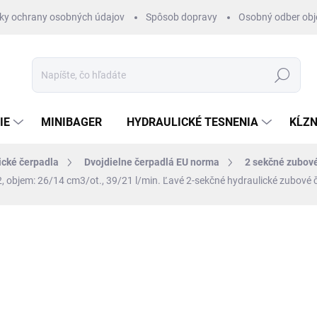
ky ochrany osobných údajov
Spôsob dopravy
Osobný odber ob
Hľadať
IE
MINIBAGER
HYDRAULICKÉ TESNENIA
KĹZN
ické čerpadla
Dvojdielne čerpadlá EU norma
2 sekčné zubov
2, objem: 26/14 cm3/ot., 39/21 l/min.
Ľavé 2-sekčné hydraulické zubové č
otenia
ZNAČKA:
HYDROLIDER
€225
/ ks
€182,93 bez DPH
Jednotková
EXTERNÝ SKLAD 2-4DNI