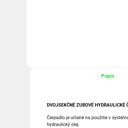
objem: 20/4 cm3/ot., 30/6
obj
l/min.
l/m
Do košíka
Ľavé 2-sekčné hydraulické
Ľav
zubové čerpadlo, skupina 2,
zubo
objem: 20/4 cm3/ot., 30/6
obj
l/min.....
l/mi
Popis
DVOJSEKČNÉ ZUBOVÉ HYDRAULICKÉ ČE
Čerpadlo je určené na použitie v systé
hydraulický olej.