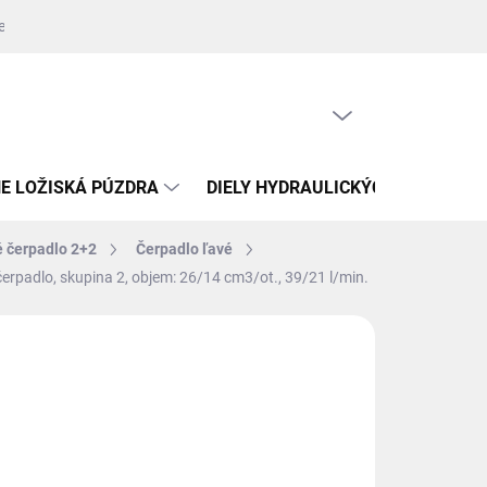
jednávky
Zdroje fotografií
Kontakty
Napíšte nám
Oprava
PRÁZDNY KOŠÍK
NÁKUPNÝ
KOŠÍK
E LOŽISKÁ PÚZDRA
DIELY HYDRAULICKÝCH VALCOV
é čerpadlo 2+2
Čerpadlo ľavé
erpadlo, skupina 2, objem: 26/14 cm3/ot., 39/21 l/min.