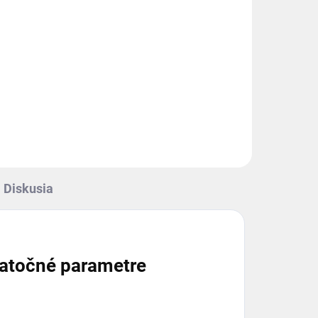
9
objem: 20/20 cm3/ot.,
30/30l/min.
Do košíka
Ľavé 2-sekčné hydraulické
zubové čerpadlo, skupina 2,
objem: 20/20cm3/ot., 30/30
l/min.....
Diskusia
atočné parametre