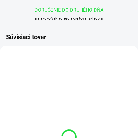
DORUČENIE DO DRUHÉHO DŇA
na akúkoľvek adresu ak je tovar skladom
Súvisiaci tovar
EXTERNÝ SKLAD 2-4DNI
EXTERNÝ SKLAD 2-4DNI
Manometer 63 mm 0-10
Manometer 63 mm 0-25
bar spodné pripojenie
bar spodné pripojenie
€10
€10
€8,13 bez DPH
€8,13 bez DPH