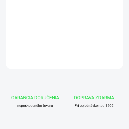
Na iných ponukách máme aj iné tlakomery so špeciálnym
pripojením
umožňujúce pripojenie tlakomeru k systému v
traktoroch a strojoch:
Foto je ilustračne
DETAILNÉ INFORMÁCIE
OPÝTAŤ SA
GARANCIA DORUČENIA
DOPRAVA ZDARMA
nepoškodeného tovaru
Pri objednávke nad 150€