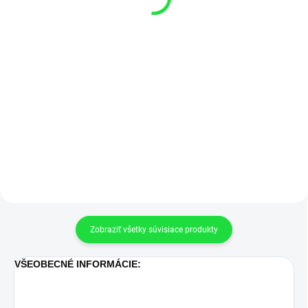
−
+
−
+
Do košíka
Do košíka
Manometer 0-10 bar spodné
Manometer 0-25 bar spodné
pripojenie Na iných ponukách
pripojenie Na iných ponukách
máme aj iné tlakomery so
máme aj iné tlakomery so
špeciálnym
špeciálnym
pripojením umožňujúce
pripojením umožňujúce
pripojenie tlakomeru k systému v
pripojenie tlakomeru k systému v
traktoroch a...
traktoroch a...
Zobraziť všetky súvisiace produkty
VŠEOBECNÉ INFORMÁCIE: