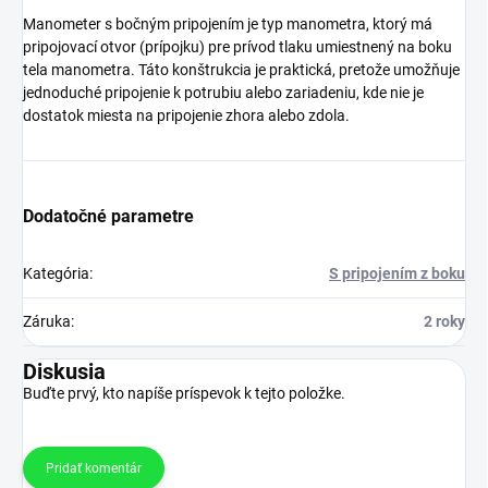
Manometer s bočným pripojením je typ manometra, ktorý má
pripojovací otvor (prípojku) pre prívod tlaku umiestnený na boku
tela manometra. Táto konštrukcia je praktická, pretože umožňuje
jednoduché pripojenie k potrubiu alebo zariadeniu, kde nie je
dostatok miesta na pripojenie zhora alebo zdola.
Dodatočné parametre
Kategória
:
S pripojením z boku
Záruka
:
2 roky
Diskusia
Buďte prvý, kto napíše príspevok k tejto položke.
Pridať komentár