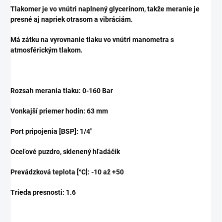
Tlakomer je vo vnútri naplnený glycerínom, takže meranie je
presné aj napriek otrasom a vibráciám.
Má zátku na vyrovnanie tlaku
vo vnútri manometra s
atmosférickým tlakom.
Rozsah merania tlaku: 0-160 Bar
Vonkajší priemer hodín: 63 mm
Port pripojenia [BSP]: 1/4"
Oceľové puzdro, sklenený hľadáčik
Prevádzková teplota [°C]: -10 až +50
Trieda presnosti: 1.6