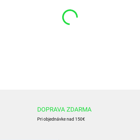
VARIANT
−
+
Manžeta 22x30x6,3/5,7 AU9
DETAILNÉ INFORMÁCIE
DOPRAVA ZDARMA
Pri objednávke nad 150€