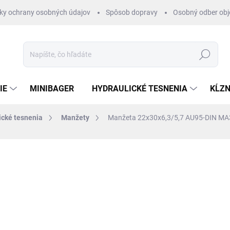
ky ochrany osobných údajov
Spôsob dopravy
Osobný odber ob
Hľadať
IE
MINIBAGER
HYDRAULICKÉ TESNENIA
KĹZN
ické tesnenia
Manžety
Manžeta 22x30x6,3/5,7 AU95-DIN MA
otenia
ZNAČKA:
RUBENA
€2,08
/ ks
€1,69 bez DPH
Jednotková
SKLADOM 1-3 DNI
cena: