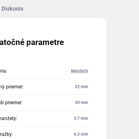
Diskusia
atočné parametre
ria
:
Manžety
ný priemer
:
22 mm
ší priemer
:
30 mm
manžety
:
5,7 mm
dražky
:
6,3 mm