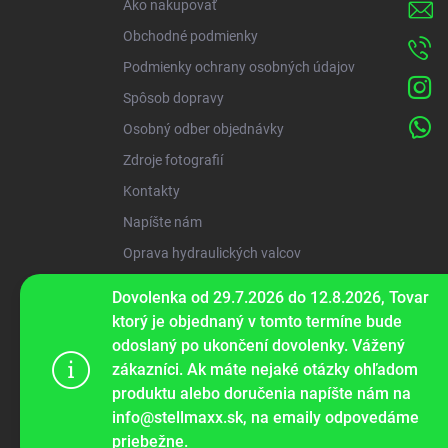
Ako nakupovať
e
Obchodné podmienky
Podmienky ochrany osobných údajov
Spôsob dopravy
Osobný odber objednávky
Zdroje fotografií
Kontakty
Napíšte nám
Oprava hydraulických valcov
Dovolenka od 29.7.2026 do 12.8.2026, Tovar
ww
ktorý je objednaný v tomto termíne bude
odoslaný po ukončení dovolenky. Vážený
zákazníci. Ak máte nejaké otázky ohľadom
Tento web p
produktu alebo doručenia napíšte nám na
webu vyjadru
info@stellmaxx.sk, na emaily odpovedáme
priebežne.