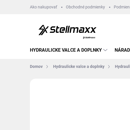
Prejsť
Ako nakupovať
Obchodné podmienky
Podmien
na
obsah
HYDRAULICKE VALCE A DOPLNKY
NÁRAD
Domov
Hydraulicke valce a doplnky
Hydraul
Neohodnotené
Podrobnosti hodn