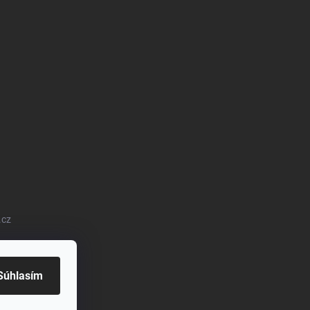
.cz
Súhlasím