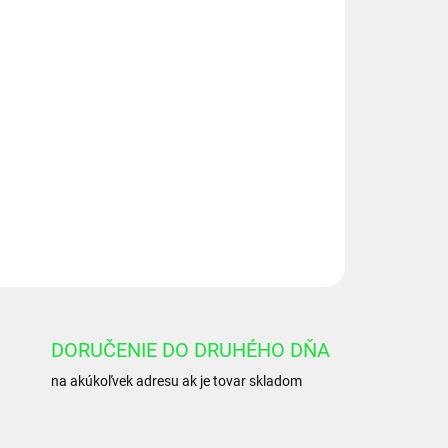
Pridať do košíka
5-DIN MA30
OPÝTAŤ SA
DORUČENIE DO DRUHÉHO DŇA
na akúkoľvek adresu ak je tovar skladom