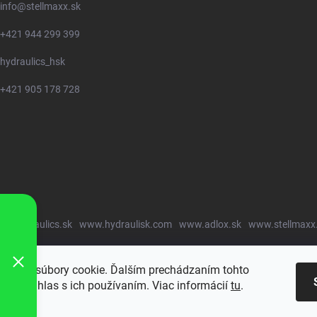
info
@
stellmaxx.sk
+421 944 299 399
hydraulics_hsk
+421 905 178 728
w.hydraulics.sk
www.hydraulisk.com
www.adlox.sk
www.stellmaxx
oužíva súbory cookie. Ďalším prechádzaním tohto
jete súhlas s ich používaním. Viac informácií
tu
.