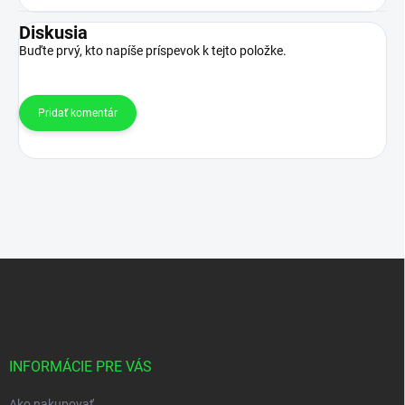
Diskusia
Buďte prvý, kto napíše príspevok k tejto položke.
Pridať komentár
Z
á
p
ä
t
i
INFORMÁCIE PRE VÁS
e
Ako nakupovať