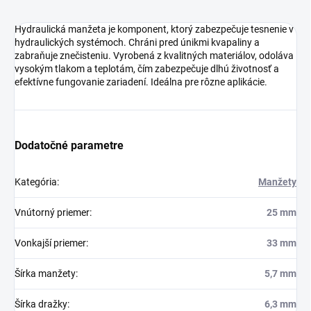
Hydraulická manžeta je komponent, ktorý zabezpečuje tesnenie v
hydraulických systémoch. Chráni pred únikmi kvapaliny a
zabraňuje znečisteniu. Vyrobená z kvalitných materiálov, odoláva
vysokým tlakom a teplotám, čím zabezpečuje dlhú životnosť a
efektívne fungovanie zariadení. Ideálna pre rôzne aplikácie.
Dodatočné parametre
Kategória
:
Manžety
Vnútorný priemer
:
25 mm
Vonkajší priemer
:
33 mm
Šírka manžety
:
5,7 mm
Šírka dražky
:
6,3 mm