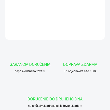
Manžeta 25x33x6,3/5,7 AU95-DIN MA30
DETAILNÉ INFORMÁCIE
OPÝTAŤ SA
GARANCIA DORUČENIA
DOPRAVA ZDARMA
nepoškodeného tovaru
Pri objednávke nad 150€
DORUČENIE DO DRUHÉHO DŇA
na akúkoľvek adresu ak je tovar skladom