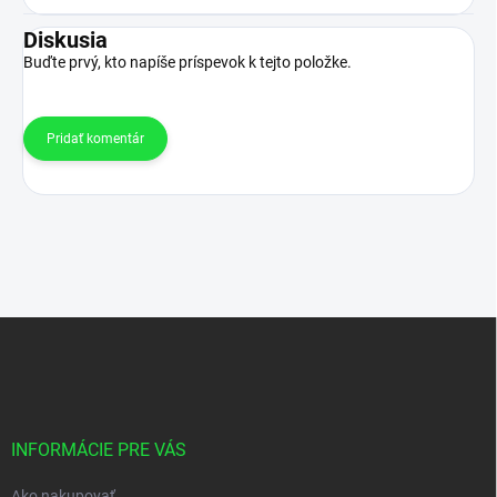
Diskusia
Buďte prvý, kto napíše príspevok k tejto položke.
Pridať komentár
Z
á
p
ä
t
i
INFORMÁCIE PRE VÁS
e
Ako nakupovať