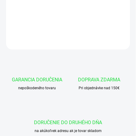
Manžeta 25x35x9/8 AU95-DIN MA39
DETAILNÉ INFORMÁCIE
OPÝTAŤ SA
GARANCIA DORUČENIA
DOPRAVA ZDARMA
nepoškodeného tovaru
Pri objednávke nad 150€
DORUČENIE DO DRUHÉHO DŇA
na akúkoľvek adresu ak je tovar skladom