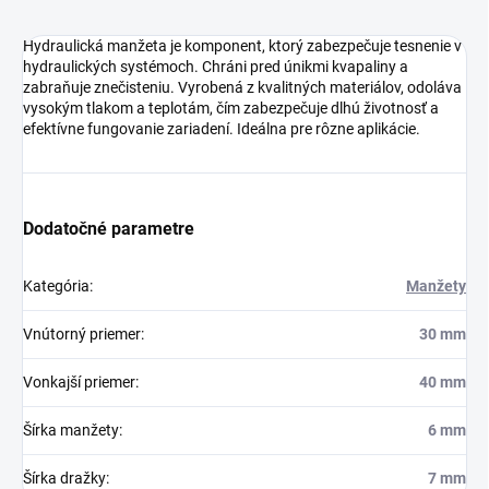
Hydraulická manžeta je komponent, ktorý zabezpečuje tesnenie v
hydraulických systémoch. Chráni pred únikmi kvapaliny a
zabraňuje znečisteniu. Vyrobená z kvalitných materiálov, odoláva
vysokým tlakom a teplotám, čím zabezpečuje dlhú životnosť a
efektívne fungovanie zariadení. Ideálna pre rôzne aplikácie.
Dodatočné parametre
Kategória
:
Manžety
Vnútorný priemer
:
30 mm
Vonkajší priemer
:
40 mm
Šírka manžety
:
6 mm
Šírka dražky
:
7 mm