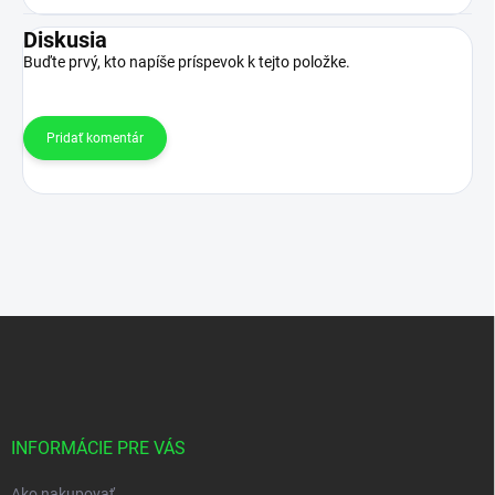
Diskusia
Buďte prvý, kto napíše príspevok k tejto položke.
Pridať komentár
Z
á
p
ä
t
i
INFORMÁCIE PRE VÁS
e
Ako nakupovať