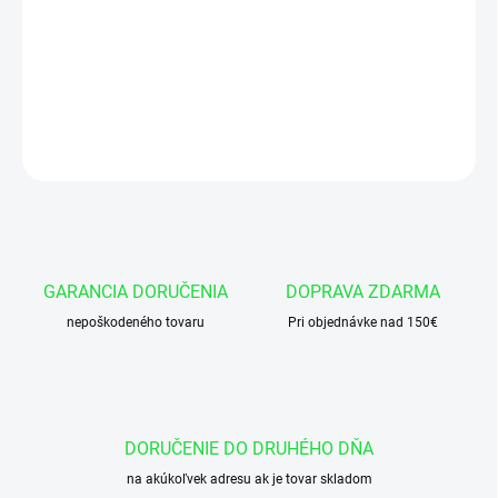
Manžeta 30x40x7/6 AU95-DIN MA39
DETAILNÉ INFORMÁCIE
OPÝTAŤ SA
GARANCIA DORUČENIA
DOPRAVA ZDARMA
nepoškodeného tovaru
Pri objednávke nad 150€
DORUČENIE DO DRUHÉHO DŇA
na akúkoľvek adresu ak je tovar skladom