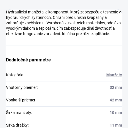
Hydraulická manžeta je komponent, ktorý zabezpečuje tesnenie v
hydraulických systémoch. Chráni pred únikmi kvapaliny a
zabraňuje znečisteniu. Vyrobená z kvalitných materiálov, odoláva
vysokým tlakom a teplotám, čím zabezpečuje dlhú životnosť a
efektívne fungovanie zariadení. Ideálna pre rôzne aplikácie.
Dodatočné parametre
Kategória
:
Manžety
Vnútorný priemer
:
32 mm
Vonkajší priemer
:
42 mm
Šírka manžety
:
10 mm
Šírka dražky
:
11 mm