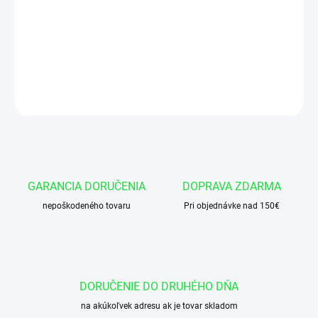
Manžeta 32x42x11/10 AU95-DIN MA25
DETAILNÉ INFORMÁCIE
OPÝTAŤ SA
GARANCIA DORUČENIA
DOPRAVA ZDARMA
nepoškodeného tovaru
Pri objednávke nad 150€
DORUČENIE DO DRUHÉHO DŇA
na akúkoľvek adresu ak je tovar skladom