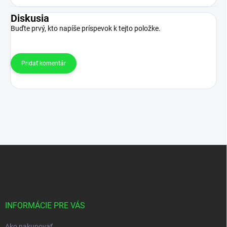
Diskusia
Buďte prvý, kto napíše príspevok k tejto položke.
Pridať komentár
Z
á
p
ä
t
i
INFORMÁCIE PRE VÁS
e
Ako nakupovať