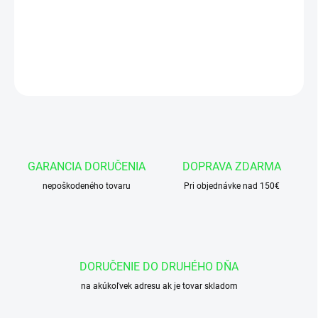
Manžeta 35x43x7/6 AU95-DIN
DETAILNÉ INFORMÁCIE
OPÝTAŤ SA
GARANCIA DORUČENIA
DOPRAVA ZDARMA
nepoškodeného tovaru
Pri objednávke nad 150€
DORUČENIE DO DRUHÉHO DŇA
na akúkoľvek adresu ak je tovar skladom