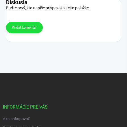
Diskusia
Buďte prvý, kto napíše príspevok k tejto položke.
Pridať komentár
Z
á
p
ä
t
i
INFORMÁCIE PRE VÁS
e
Ako nakupovať