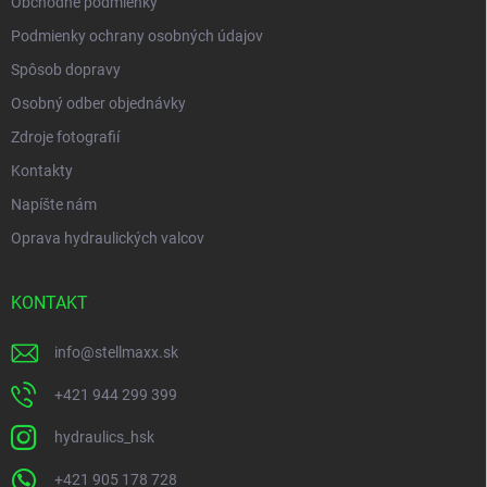
Obchodné podmienky
Podmienky ochrany osobných údajov
Spôsob dopravy
Osobný odber objednávky
Zdroje fotografií
Kontakty
Napíšte nám
Oprava hydraulických valcov
KONTAKT
info
@
stellmaxx.sk
+421 944 299 399
hydraulics_hsk
+421 905 178 728