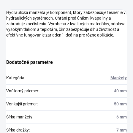
Hydraulická manžeta je komponent, ktorý zabezpečuje tesnenie v
hydraulických systémoch. Chráni pred únikmi kvapaliny a
zabraňuje znečisteniu. Vyrobená z kvalitných materiálov, odoláva
vysokým tlakom a teplotám, čím zabezpečuje dlhú životnosť a
efektívne fungovanie zariadení. Ideálna pre rôzne aplikácie.
Dodatočné parametre
Kategória
:
Manžety
Vnútorný priemer
:
40 mm
Vonkajší priemer
:
50 mm
Šírka manžety
:
6 mm
Šírka dražky
:
7 mm