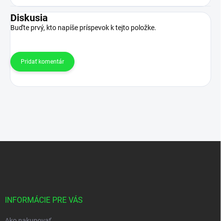
Diskusia
Buďte prvý, kto napíše príspevok k tejto položke.
Pridať komentár
Z
á
p
ä
t
i
INFORMÁCIE PRE VÁS
e
Ako nakupovať