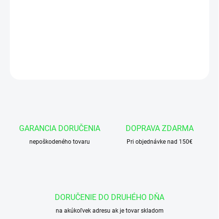
Manžeta 40x50x7/6 AU95-DIN MA25
DETAILNÉ INFORMÁCIE
OPÝTAŤ SA
GARANCIA DORUČENIA
DOPRAVA ZDARMA
nepoškodeného tovaru
Pri objednávke nad 150€
DORUČENIE DO DRUHÉHO DŇA
na akúkoľvek adresu ak je tovar skladom