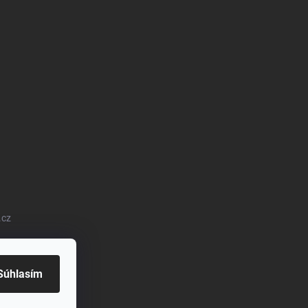
.cz
Súhlasím