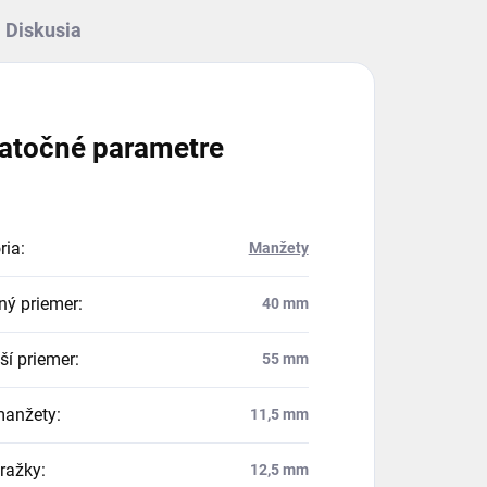
Diskusia
atočné parametre
ria
:
Manžety
ný priemer
:
40 mm
ší priemer
:
55 mm
manžety
:
11,5 mm
dražky
:
12,5 mm