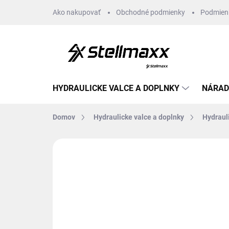
Prejsť
Ako nakupovať
Obchodné podmienky
Podmien
na
obsah
HYDRAULICKE VALCE A DOPLNKY
NÁRAD
Domov
Hydraulicke valce a doplnky
Hydraul
Neohodnotené
Podrobnosti hodn