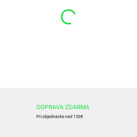
VARIANT
−
+
Manžeta 40x55x12,5/11,5 
DETAILNÉ INFORMÁCIE
DOPRAVA ZDARMA
Pri objednávke nad 150€