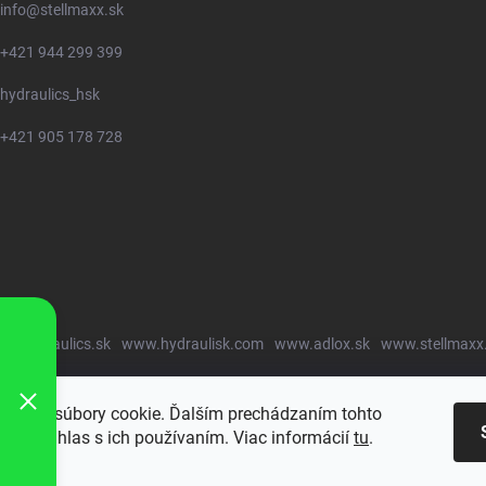
info
@
stellmaxx.sk
+421 944 299 399
hydraulics_hsk
+421 905 178 728
w.hydraulics.sk
www.hydraulisk.com
www.adlox.sk
www.stellmaxx
oužíva súbory cookie. Ďalším prechádzaním tohto
jete súhlas s ich používaním. Viac informácií
tu
.