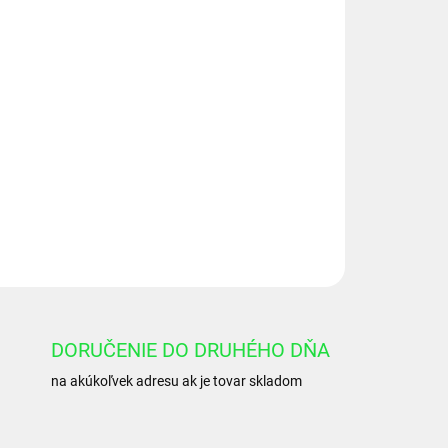
Pridať do košíka
AU95-DIN MA39
OPÝTAŤ SA
DORUČENIE DO DRUHÉHO DŇA
na akúkoľvek adresu ak je tovar skladom