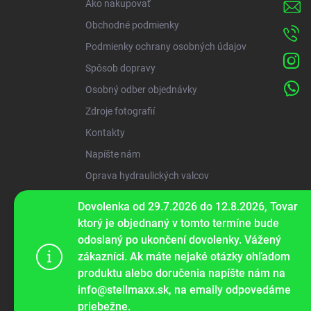
Ako nakupovať
e
Obchodné podmienky
Podmienky ochrany osobných údajov
Spôsob dopravy
Osobný odber objednávky
Zdroje fotografií
Kontakty
Napíšte nám
Oprava hydraulických valcov
Dovolenka od 29.7.2026 do 12.8.2026, Tovar
ww
ktorý je objednaný v tomto termíne bude
odoslaný po ukončení dovolenky. Vážený
zákazníci. Ak máte nejaké otázky ohľadom
Tento web p
produktu alebo doručenia napíšte nám na
webu vyjadru
info@stellmaxx.sk, na emaily odpovedáme
priebežne.