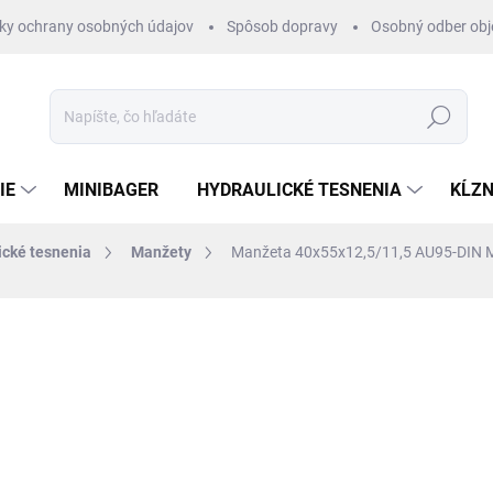
ky ochrany osobných údajov
Spôsob dopravy
Osobný odber ob
Hľadať
IE
MINIBAGER
HYDRAULICKÉ TESNENIA
KĹZN
ické tesnenia
Manžety
Manžeta 40x55x12,5/11,5 AU95-DIN
otenia
ZNAČKA:
RUBENA
€2,86
/ ks
€2,33 bez DPH
Jednotková
SKLADOM 1-3 DNI
cena: