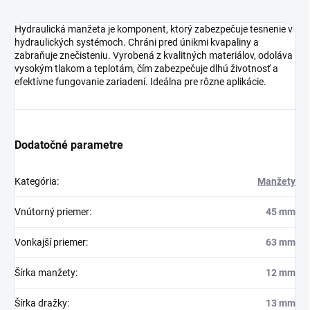
Hydraulická manžeta je komponent, ktorý zabezpečuje tesnenie v
hydraulických systémoch. Chráni pred únikmi kvapaliny a
zabraňuje znečisteniu. Vyrobená z kvalitných materiálov, odoláva
vysokým tlakom a teplotám, čím zabezpečuje dlhú životnosť a
efektívne fungovanie zariadení. Ideálna pre rôzne aplikácie.
Dodatočné parametre
Kategória
:
Manžety
Vnútorný priemer
:
45 mm
Vonkajší priemer
:
63 mm
Šírka manžety
:
12 mm
Šírka dražky
:
13 mm