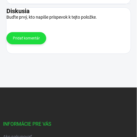
Diskusia
Buďte prvý, kto napíše príspevok k tejto položke.
Pridať komentár
Z
á
p
ä
t
i
INFORMÁCIE PRE VÁS
e
Ako nakupovať