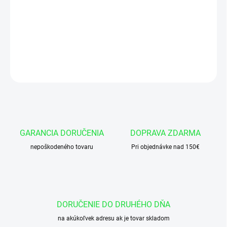
Manžeta 45x63x13/12 AU95-DIN MA25
DETAILNÉ INFORMÁCIE
OPÝTAŤ SA
GARANCIA DORUČENIA
DOPRAVA ZDARMA
nepoškodeného tovaru
Pri objednávke nad 150€
DORUČENIE DO DRUHÉHO DŇA
na akúkoľvek adresu ak je tovar skladom