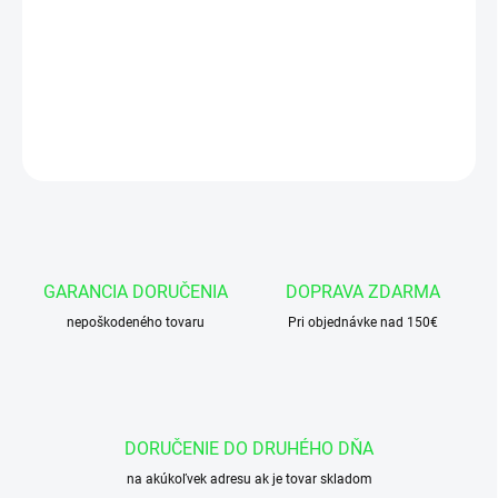
Manžeta 50x57x11/10 AU95-DIN MA39
DETAILNÉ INFORMÁCIE
OPÝTAŤ SA
GARANCIA DORUČENIA
DOPRAVA ZDARMA
nepoškodeného tovaru
Pri objednávke nad 150€
DORUČENIE DO DRUHÉHO DŇA
na akúkoľvek adresu ak je tovar skladom