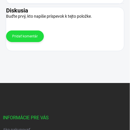
Diskusia
Buďte prvý, kto napíše príspevok k tejto položke.
Pridať komentár
Z
á
p
ä
t
i
INFORMÁCIE PRE VÁS
e
Ako nakupovať