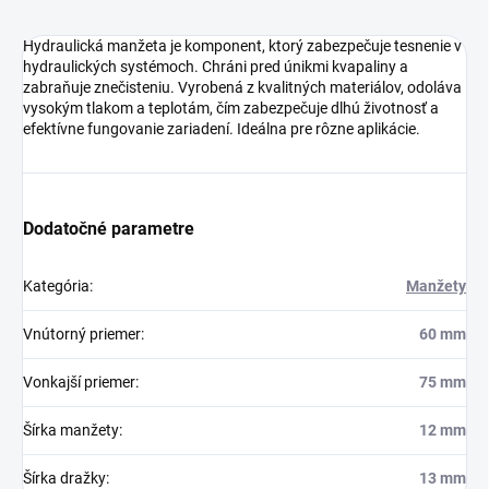
Hydraulická manžeta je komponent, ktorý zabezpečuje tesnenie v
hydraulických systémoch. Chráni pred únikmi kvapaliny a
zabraňuje znečisteniu. Vyrobená z kvalitných materiálov, odoláva
vysokým tlakom a teplotám, čím zabezpečuje dlhú životnosť a
efektívne fungovanie zariadení. Ideálna pre rôzne aplikácie.
Dodatočné parametre
Kategória
:
Manžety
Vnútorný priemer
:
60 mm
Vonkajší priemer
:
75 mm
Šírka manžety
:
12 mm
Šírka dražky
:
13 mm