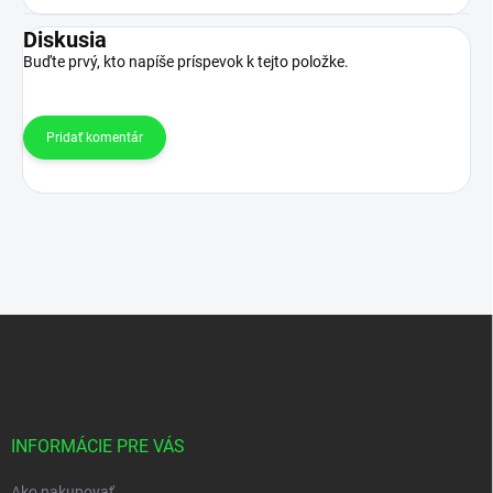
Diskusia
Buďte prvý, kto napíše príspevok k tejto položke.
Pridať komentár
Z
á
p
ä
t
i
INFORMÁCIE PRE VÁS
e
Ako nakupovať