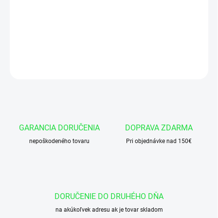
Manžeta 60x75x13/12 AU95-DIN MA39
DETAILNÉ INFORMÁCIE
OPÝTAŤ SA
GARANCIA DORUČENIA
DOPRAVA ZDARMA
nepoškodeného tovaru
Pri objednávke nad 150€
DORUČENIE DO DRUHÉHO DŇA
na akúkoľvek adresu ak je tovar skladom