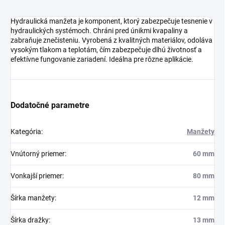
Hydraulická manžeta je komponent, ktorý zabezpečuje tesnenie v
hydraulických systémoch. Chráni pred únikmi kvapaliny a
zabraňuje znečisteniu. Vyrobená z kvalitných materiálov, odoláva
vysokým tlakom a teplotám, čím zabezpečuje dlhú životnosť a
efektívne fungovanie zariadení. Ideálna pre rôzne aplikácie.
Dodatočné parametre
Kategória
:
Manžety
Vnútorný priemer
:
60 mm
Vonkajší priemer
:
80 mm
Šírka manžety
:
12 mm
Šírka dražky
:
13 mm