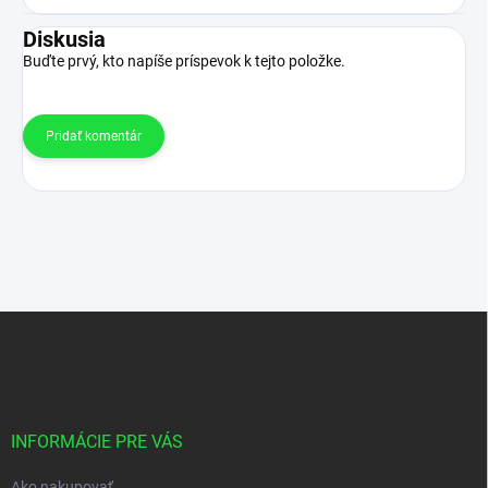
Diskusia
Buďte prvý, kto napíše príspevok k tejto položke.
Pridať komentár
Z
á
p
ä
t
i
INFORMÁCIE PRE VÁS
e
Ako nakupovať