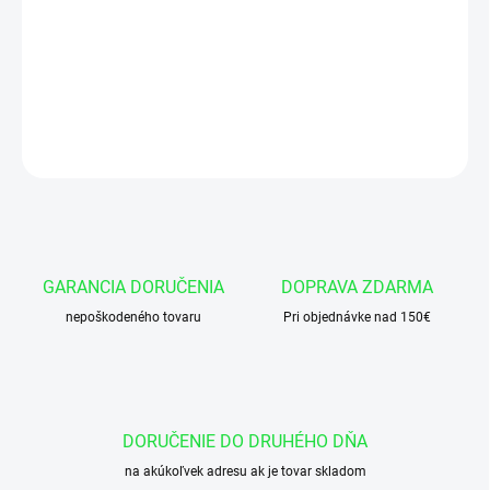
Manžeta 60x80x13/12 AU95-DIN MA39
DETAILNÉ INFORMÁCIE
OPÝTAŤ SA
GARANCIA DORUČENIA
DOPRAVA ZDARMA
nepoškodeného tovaru
Pri objednávke nad 150€
DORUČENIE DO DRUHÉHO DŇA
na akúkoľvek adresu ak je tovar skladom