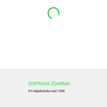
VARIANT
−
+
Manžeta 70x80x6/5 AU95-D
DETAILNÉ INFORMÁCIE
DOPRAVA ZDARMA
Pri objednávke nad 150€