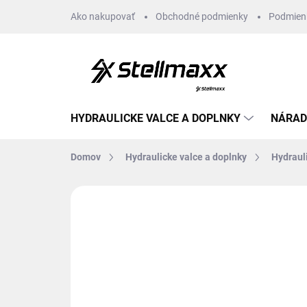
Prejsť
Ako nakupovať
Obchodné podmienky
Podmien
na
obsah
HYDRAULICKE VALCE A DOPLNKY
NÁRAD
Domov
Hydraulicke valce a doplnky
Hydraul
Neohodnotené
Podrobnosti hodn