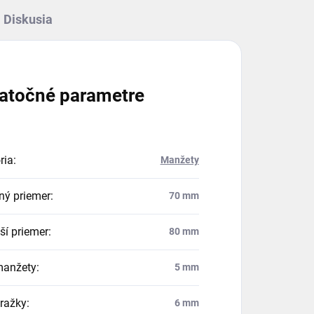
Diskusia
atočné parametre
ria
:
Manžety
ný priemer
:
70 mm
ší priemer
:
80 mm
manžety
:
5 mm
dražky
:
6 mm