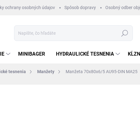
ky ochrany osobných údajov
Spôsob dopravy
Osobný odber ob
Hľadať
IE
MINIBAGER
HYDRAULICKÉ TESNENIA
KĹZN
ické tesnenia
Manžety
Manžeta 70x80x6/5 AU95-DIN MA25
otenia
ZNAČKA:
RUBENA
€3,84
/ ks
€3,12 bez DPH
Jednotková
EXTERNÝ SKLAD 2-4DNI
cena: