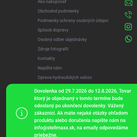
Ako nakupovať
e
Obchodné podmienky
Podmienky ochrany osobných údajov
Spôsob dopravy
Osobný odber objednávky
Zdroje fotografií
Kontakty
Napíšte nám
Oprava hydraulických valcov
Dovolenka od 29.7.2026 do 12.8.2026, Tovar
ww
ktorý je objednaný v tomto termíne bude
odoslaný po ukončení dovolenky. Vážený
zákazníci. Ak máte nejaké otázky ohľadom
Tento web p
produktu alebo doručenia napíšte nám na
webu vyjadru
info@stellmaxx.sk, na emaily odpovedáme
priebežne.