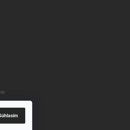
.cz
Súhlasím