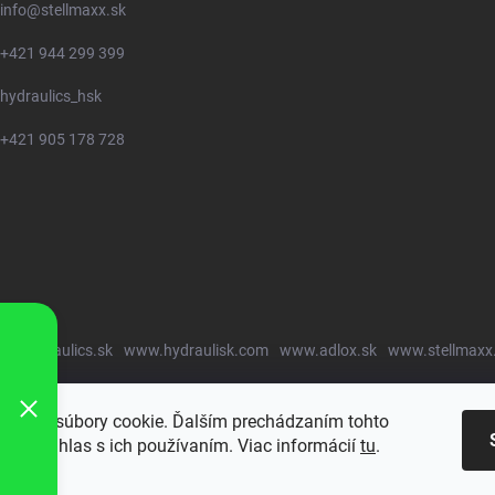
info
@
stellmaxx.sk
+421 944 299 399
hydraulics_hsk
+421 905 178 728
w.hydraulics.sk
www.hydraulisk.com
www.adlox.sk
www.stellmaxx
oužíva súbory cookie. Ďalším prechádzaním tohto
jete súhlas s ich používaním. Viac informácií
tu
.