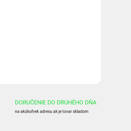
Pridať do košíka
IN MA25
OPÝTAŤ SA
DORUČENIE DO DRUHÉHO DŇA
na akúkoľvek adresu ak je tovar skladom