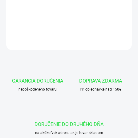
Manžeta 80x95x12,5/11,5 AU95-DIN MA39
DETAILNÉ INFORMÁCIE
OPÝTAŤ SA
GARANCIA DORUČENIA
DOPRAVA ZDARMA
nepoškodeného tovaru
Pri objednávke nad 150€
DORUČENIE DO DRUHÉHO DŇA
na akúkoľvek adresu ak je tovar skladom