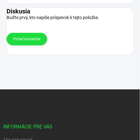
Diskusia
Buďte prvý, kto napíše príspevok k tejto položke.
Pridať komentár
Z
á
p
ä
t
i
INFORMÁCIE PRE VÁS
e
Ako nakupovať