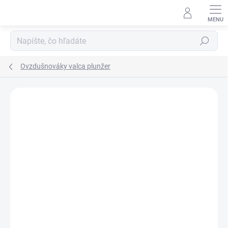
Prejsť
na
obsah
Hľadať
Ovzdušnováky valca plunžer
Neohodnotené
Podrobnosti hodnotenia
ZNAČKA:
MINTOR