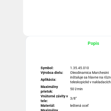
HYDRAULICKÝ BEZPEČNOSTNÝ
HYD
VENTIL VUBA 3/4" VLOŽKA
VEN
Popis
Symbol:
1.35.45.010
Výrobca dielu:
Oleodinamica Marchesini
inštaluje sa hlavne na rôzn
Aplikácia:
teleskopické v nakladacích
Maximálny
50 l/min
prietok:
Vnútorné závity v
3/8"
tele:
Materiál:
leštená oceľ
Maximálny