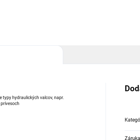
RAULICKÝ BEZPEČNOSTNÝ
TIL VUBA 1" VLOŽKA
Dod
e typy hydraulických valcov, napr.
 prívesoch
Kategó
Záruk