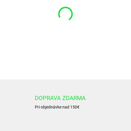
−
+
HYDRAULICKÝ BEZPEČNOST
DETAILNÉ INFORMÁCIE
DOPRAVA ZDARMA
Pri objednávke nad 150€