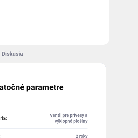
Diskusia
atočné parametre
Ventil pre prívesy a
ria
:
výklopné plošiny
a
:
2 roky