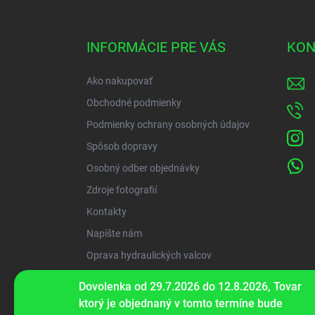
á
p
ä
INFORMÁCIE PRE VÁS
KON
t
i
Ako nakupovať
e
Obchodné podmienky
Podmienky ochrany osobných údajov
Spôsob dopravy
Osobný odber objednávky
Zdroje fotografií
Kontakty
Napíšte nám
Oprava hydraulických valcov
Dovolenka od 29.7.2026 do 12.8.2026, Tovar
ww
ktorý je objednaný v tomto termíne bude