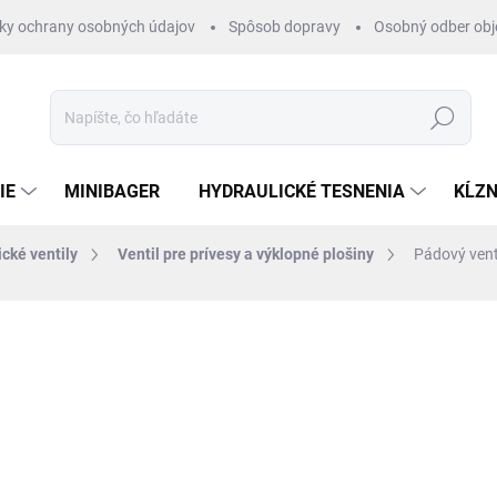
ky ochrany osobných údajov
Spôsob dopravy
Osobný odber ob
Hľadať
IE
MINIBAGER
HYDRAULICKÉ TESNENIA
KĹZN
cké ventily
Ventil pre prívesy a výklopné plošiny
Pádový vent
otenia
€7,59
/ ks
€6,17 bez DPH
Jednotková
EXTERNÝ SKLAD 2-4DNI
cena: