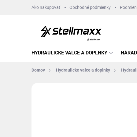
Prejsť
Ako nakupovať
Obchodné podmienky
Podmien
na
obsah
HYDRAULICKE VALCE A DOPLNKY
NÁRAD
Domov
Hydraulicke valce a doplnky
Hydrauli
Neohodnotené
Podrobnosti hodn