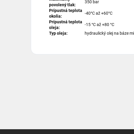
350 bar
povolený tlak:
Prípustná teplota
-40°C až +60°C
okolia:
Prípustná teplota
-15 °C až +80 °C
oleja:
Typ oleja:
hydraulický olej na báze m
Z