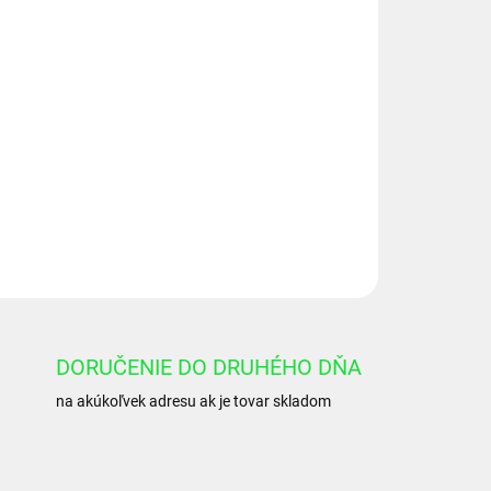
Pridať do košíka
NÝ VENTIL VUBA 3/8" VLOŽKA
OPÝTAŤ SA
DORUČENIE DO DRUHÉHO DŇA
na akúkoľvek adresu ak je tovar skladom