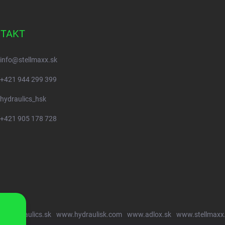
TAKT
info
@
stellmaxx.sk
+421 944 299 399
hydraulics_hsk
+421 905 178 728
w.hydraulics.sk
www.hydraulisk.com
www.adlox.sk
www.stellmaxx