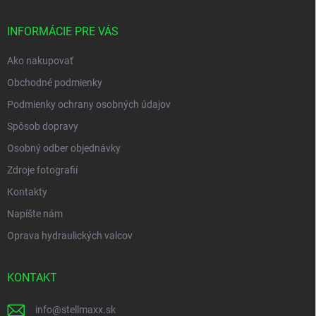
ä
t
i
INFORMÁCIE PRE VÁS
e
Ako nakupovať
Obchodné podmienky
Podmienky ochrany osobných údajov
Spôsob dopravy
Osobný odber objednávky
Zdroje fotografií
Kontakty
Napíšte nám
Oprava hydraulických valcov
KONTAKT
info
@
stellmaxx.sk