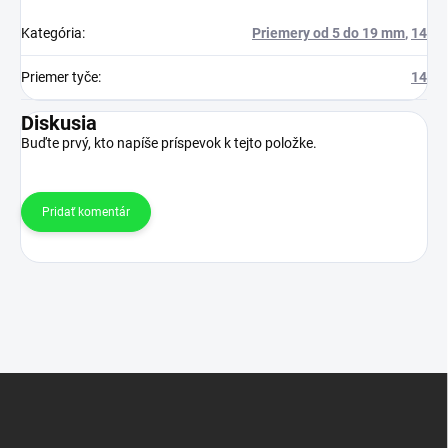
Kategória
:
Priemery od 5 do 19 mm
,
14
Priemer tyče
:
14
Diskusia
Buďte prvý, kto napíše príspevok k tejto položke.
Pridať komentár
Z
á
p