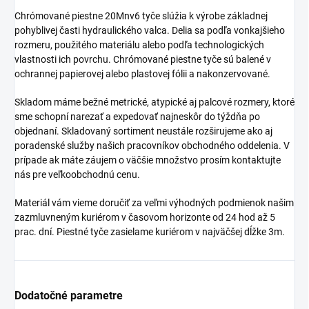
Chrómované piestne 20Mnv6 tyče slúžia k výrobe základnej
pohyblivej časti hydraulického valca. Delia sa podľa vonkajšieho
rozmeru, použitého materiálu alebo podľa technologických
vlastnosti ich povrchu. Chrómované piestne tyče sú balené v
ochrannej papierovej alebo plastovej fólii a nakonzervované.
Skladom máme bežné metrické, atypické aj palcové rozmery, ktoré
sme schopní narezať a expedovať najneskôr do týždňa po
objednaní. Skladovaný sortiment neustále rozširujeme ako aj
poradenské služby našich pracovníkov obchodného oddelenia. V
prípade ak máte záujem o väčšie množstvo prosím kontaktujte
nás pre veľkoobchodnú cenu.
Materiál vám vieme doručiť za veľmi výhodných podmienok našim
zazmluvneným kuriérom v časovom horizonte od 24 hod až 5
prac. dní. Piestné tyče zasielame kuriérom v najväčšej dĺžke 3m.
Dodatočné parametre