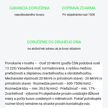
GARANCIA DORUČENIA
DOPRAVA ZDARMA
nepoškodeného tovaru
Pri objednávke nad 150€
DORUČENIE DO DRUHÉHO DŇA
na akúkoľvek adresu ak je tovar skladom
Ponúkame v kvalite – - Oceľ 20 MnV6 (podľa ČSN podobná oceli
13 220) Vanadiová oceľ, normalizovaná, s vyššou medzou
prieťažnosti a zlepšenou zvariteľnosťou a obrobiteľnosťou. -
Mechanické vlastnosti 20 MnV6 (v prírodnom stave) - 20 MnV6 (v
prírodnom stave) - Rozmedzie pevnosti – 600-750N/mm2 -
Rozmedzie klzu – min. 39,0 N/mm2 - Prieťažnosť – min. 17% -
Zvariteľnosť - výborná Pri objednávke prosím uvádzajte dĺžkové
miery a počty kusov uvedenych v milimetroch. Pokiaľ potrebujete
rozmer ktorý nemáme na stranke prosím kontaktujte nás.