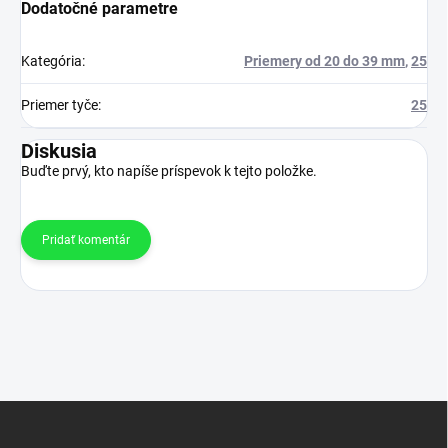
Dodatočné parametre
Kategória
:
Priemery od 20 do 39 mm
,
25
Priemer tyče
:
25
Diskusia
Buďte prvý, kto napíše príspevok k tejto položke.
Pridať komentár
Z
á