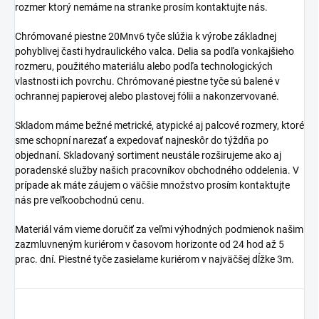
rozmer ktorý nemáme na stranke prosím kontaktujte nás.
Chrómované piestne 20Mnv6 tyče slúžia k výrobe základnej
pohyblivej časti hydraulického valca. Delia sa podľa vonkajšieho
rozmeru, použitého materiálu alebo podľa technologických
vlastnosti ich povrchu. Chrómované piestne tyče sú balené v
ochrannej papierovej alebo plastovej fólii a nakonzervované.
Skladom máme bežné metrické, atypické aj palcové rozmery, ktoré
sme schopní narezať a expedovať najneskôr do týždňa po
objednaní. Skladovaný sortiment neustále rozširujeme ako aj
poradenské služby našich pracovníkov obchodného oddelenia. V
prípade ak máte záujem o väčšie množstvo prosím kontaktujte
nás pre veľkoobchodnú cenu.
Materiál vám vieme doručiť za veľmi výhodných podmienok našim
zazmluvneným kuriérom v časovom horizonte od 24 hod až 5
prac. dní. Piestné tyče zasielame kuriérom v najväčšej dĺžke 3m.