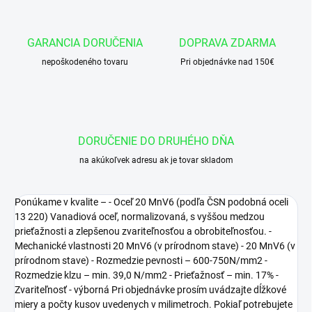
GARANCIA DORUČENIA
DOPRAVA ZDARMA
nepoškodeného tovaru
Pri objednávke nad 150€
DORUČENIE DO DRUHÉHO DŇA
na akúkoľvek adresu ak je tovar skladom
Ponúkame v kvalite – - Oceľ 20 MnV6 (podľa ČSN podobná oceli
13 220) Vanadiová oceľ, normalizovaná, s vyššou medzou
prieťažnosti a zlepšenou zvariteľnosťou a obrobiteľnosťou. -
Mechanické vlastnosti 20 MnV6 (v prírodnom stave) - 20 MnV6 (v
prírodnom stave) - Rozmedzie pevnosti – 600-750N/mm2 -
Rozmedzie klzu – min. 39,0 N/mm2 - Prieťažnosť – min. 17% -
Zvariteľnosť - výborná Pri objednávke prosím uvádzajte dĺžkové
miery a počty kusov uvedenych v milimetroch. Pokiaľ potrebujete