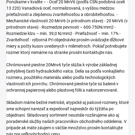
Ponúkame v kvalite – - Oceľ 20 MnV6 (podľa ČSN podobná oceli
13 220) Vanadiová oceľ, normalizovaná, s vyššou medzou
prieťažnosti a zlepšenou zvariteľnosťou a obrobiteľnosťou. -
Mechanické vlastnosti 20 MnV6 (v prírodnom stave) - 20 MnV6 (v
prírodnom stave) - Rozmedzie pevnosti – 600-750N/mm2 -
Rozmedzie klzu – min. 39,0 N/mm2 - Prieťažnosť – min. 17% -
Zvariteľnosť - výborná Pri objednávke prosím uvádzajte dĺžkové
miery a počty kusov uvedenych v milimetroch. Pokiaľ potrebujete
rozmer ktorý nemáme na stranke prosím kontaktujte nás.
Chrómované piestne 20Mnv6 tyče slúžia k výrobe základnej
pohyblivej časti hydraulického valca. Delia sa podľa vonkajšieho
rozmeru, použitého materiálu alebo podľa technologických
vlastnosti ich povrchu. Chrómované piestne tyče sú balené v
ochrannej papierovej alebo plastovej fólii a nakonzervované.
Skladom máme bežné metrické, atypické aj palcové rozmery, ktoré
sme schopní narezať a expedovať najneskôr do týždňa po
objednaní. Skladovaný sortiment neustále rozširujeme ako aj
poradenské služby našich pracovníkov obchodného oddelenia. V
prípade ak máte záujem o väčšie množstvo prosím kontaktujte
nás pre veľkoobchodnú cenu.