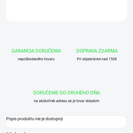
Redukčné puzdro z 40 mm na 35 mm
OPÝTAŤ SA
GARANCIA DORUČENIA
DOPRAVA ZDARMA
nepoškodeného tovaru
Pri objednávke nad 150€
DORUČENIE DO DRUHÉHO DŇA
na akúkoľvek adresu ak je tovar skladom
Popis produktu nie je dostupný