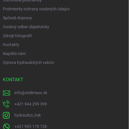
Obchodné podmienky
Podmienky ochrany osobných údajov
Spôsob dopravy
Osobný odber objednávky
Zdroje fotografií
Kontakty
Napíšte nám
Oprava hydraulických valcov
KONTAKT
info
@
stellmaxx.sk
+421 944 299 399
hydraulics_hsk
+421 905 178 728