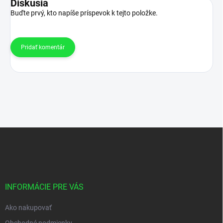
Diskusia
Buďte prvý, kto napíše príspevok k tejto položke.
Pridať komentár
Z
á
p
ä
t
i
INFORMÁCIE PRE VÁS
e
Ako nakupovať