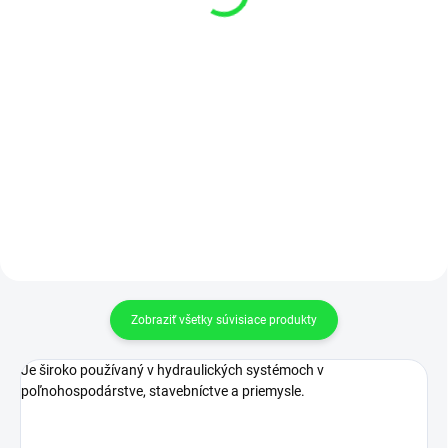
€76,42 bez DPH
€56,02 bez DPH
−
+
−
+
Do košíka
Do košíka
PRIAMY SEKVENČNÝ
HYDRAULICKÝ KONCOVÝ VENTIL
HYDRAULICKÝ VENTIL VS2C 3/4"
V-121 1/2" BEŽNE ZATVORENÉ
Zobraziť všetky súvisiace produkty
Je široko používaný v hydraulických systémoch v
poľnohospodárstve, stavebníctve a priemysle.