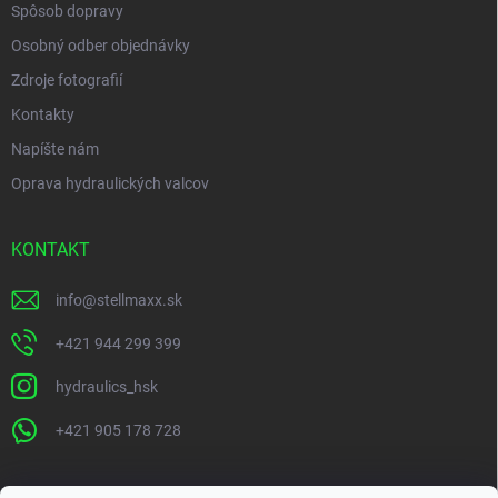
Spôsob dopravy
Osobný odber objednávky
Zdroje fotografií
Kontakty
Napíšte nám
Oprava hydraulických valcov
KONTAKT
info
@
stellmaxx.sk
+421 944 299 399
hydraulics_hsk
+421 905 178 728