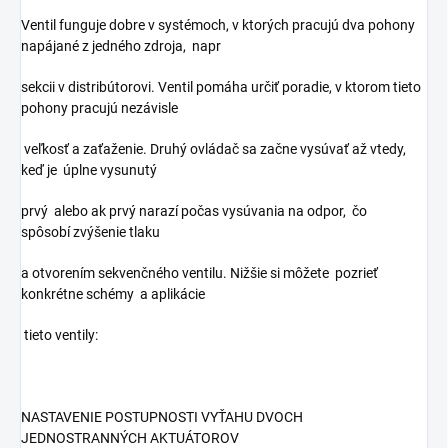
Ventil funguje dobre v systémoch, v ktorých pracujú dva pohony
napájané z jedného zdroja,
napr
sekcii v distribútorovi. Ventil pomáha určiť poradie, v ktorom tieto
pohony
pracujú
nezávisle
veľkosť
a zaťaženie. Druhý ovládač sa začne vysúvať až vtedy,
keď je
úplne
vysunutý
prvý
alebo ak prvý narazí počas vysúvania na odpor,
čo
spôsobí
zvýšenie tlaku
a otvorením sekvenčného ventilu. Nižšie si môžete
pozrieť
konkrétne schémy
a aplikácie
tieto
ventily:
NASTAVENIE POSTUPNOSTI VYŤAHU DVOCH
JEDNOSTRANNÝCH AKTUÁTOROV