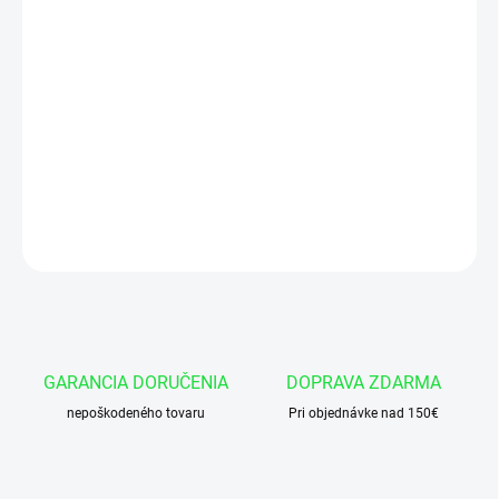
Jednotková
EXTERNÝ SKLAD 2-4DNI
cena:
−
+
Pridať do košíka
PRIAMY SEKVENČNÝ HYDRAULICKÝ VENTIL VS2C 3/8"
DETAILNÉ INFORMÁCIE
OPÝTAŤ SA
GARANCIA DORUČENIA
DOPRAVA ZDARMA
nepoškodeného tovaru
Pri objednávke nad 150€