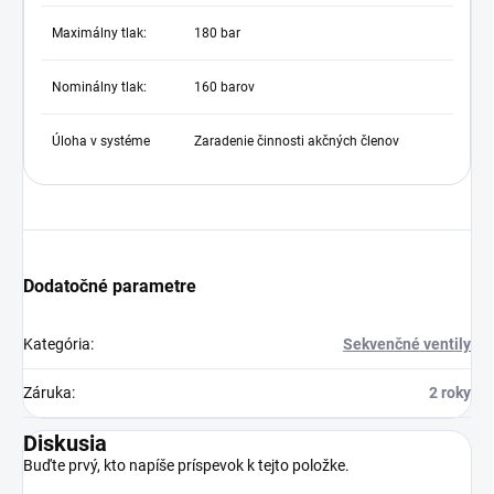
Maximálny tlak:
180 bar
Nominálny tlak:
160 barov
Úloha v systéme
Zaradenie činnosti akčných členov
Dodatočné parametre
Kategória
:
Sekvenčné ventily
Záruka
:
2 roky
Diskusia
Buďte prvý, kto napíše príspevok k tejto položke.