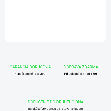
−
+
Pridať do košíka
Teleskopický hydraulický valec pre príves D35, zdvih: 520 mm - s
kolískou
OPÝTAŤ SA
GARANCIA DORUČENIA
DOPRAVA ZDARMA
nepoškodeného tovaru
Pri objednávke nad 150€
DORUČENIE DO DRUHÉHO DŇA
na akúkoľvek adresu ak je tovar skladom