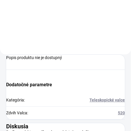
Hydraulický valec HV 63/36x800
111A211 LOCUST 853, LOCUST
953 v istych pripadoch sa
pouzivaju aj na strojoch Locust
753/1203. Kontrola rozmerov
dlzky valca je potrebna. ...
Popis produktu nie je dostupný
Dodatočné parametre
Kategória
:
Teleskopické valce
Zdvih Valca
:
520
Diskusia