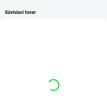
Súvisiaci tovar
SKLADOM 1-3 DNI
Hydraulický valec HV
63/36x800 111A211
Locust 853, 953
€225,39
€183,24 bez DPH
Detail