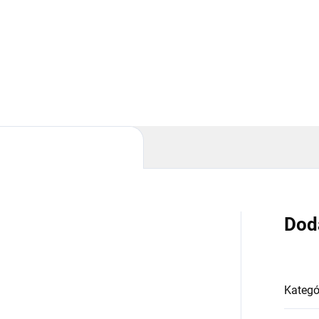
Dod
Kategó