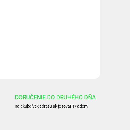
Pridať do košíka
lec pre príves HL6011, zdvih: 500 mm
OPÝTAŤ SA
DORUČENIE DO DRUHÉHO DŇA
na akúkoľvek adresu ak je tovar skladom