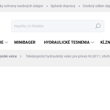
ky ochrany osobných údajov
Spôsob dopravy
Osobný odber ob
Hľadať
IE
MINIBAGER
HYDRAULICKÉ TESNENIA
KĹZN
pické valce
Teleskopický hydraulický valec pre príves HL6011, zdvi
otenia
ZNAČKA:
HYDRAULISK
€236
/ ks
€191,87 bez DPH
Jednotková
SKLADOM 1-3 DNI
cena: