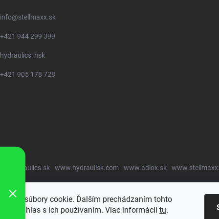
info
@
stellmaxx.sk
+421 944 299 399
hydraulics_hsk
+421 905 178 728
w.hydraulics.sk
www.hydraulisk.com
www.adlox.sk
www.stellmaxx
oužíva súbory cookie. Ďalším prechádzaním tohto
jete súhlas s ich používaním. Viac informácií
tu
.