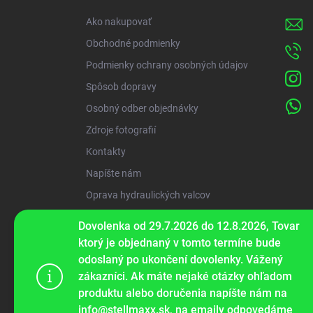
i
Ako nakupovať
e
Obchodné podmienky
Podmienky ochrany osobných údajov
Spôsob dopravy
Osobný odber objednávky
Zdroje fotografií
Kontakty
Napíšte nám
Oprava hydraulických valcov
Dovolenka od 29.7.2026 do 12.8.2026, Tovar
ww
ktorý je objednaný v tomto termíne bude
odoslaný po ukončení dovolenky. Vážený
zákazníci. Ak máte nejaké otázky ohľadom
Tento web p
produktu alebo doručenia napíšte nám na
webu vyjadru
info@stellmaxx.sk, na emaily odpovedáme