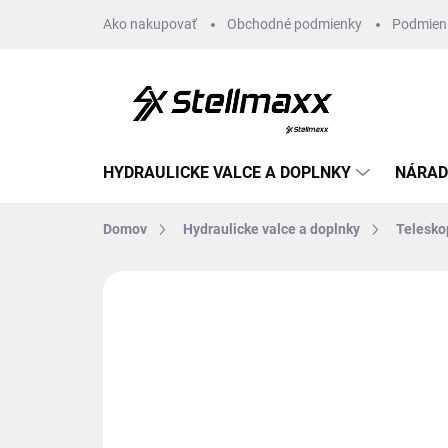
Prejsť
Ako nakupovať
Obchodné podmienky
Podmien
na
obsah
HYDRAULICKE VALCE A DOPLNKY
NÁRAD
Domov
Hydraulicke valce a doplnky
Telesko
Neohodnotené
Podrobnosti hodn