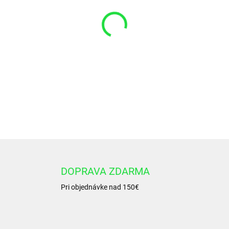
VARIANT
−
+
Teleskopický hydraulický va
DOPRAVA ZDARMA
Pri objednávke nad 150€