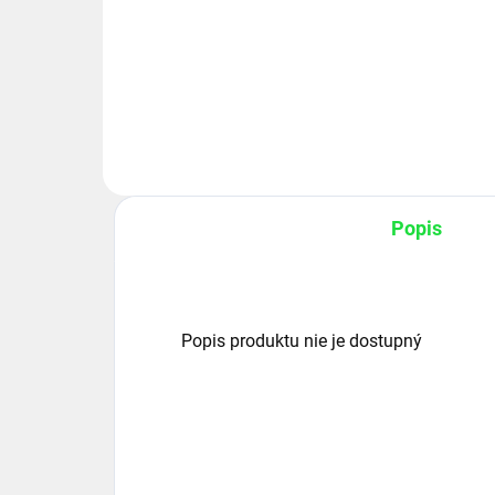
Hydraulický valec HV 63/36x800
111A211 LOCUST 853, LOCUST
953 v istych pripadoch sa
pouzivaju aj na strojoch Locust
753/1203. Kontrola rozmerov
dlzky valca je potrebna. ...
Popis
Popis produktu nie je dostupný