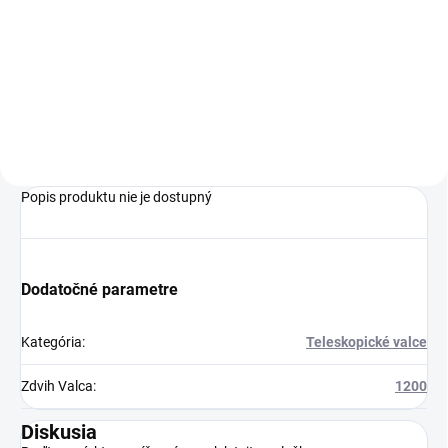
Hydraulický valec HV 63/36x800
111A211 LOCUST 853, LOCUST
953 v istych pripadoch sa
pouzivaju aj na strojoch Locust
753/1203. Kontrola rozmerov
dlzky valca je potrebna. ...
Popis produktu nie je dostupný
Dodatočné parametre
Kategória
:
Teleskopické valce
Zdvih Valca
:
1200
Diskusia