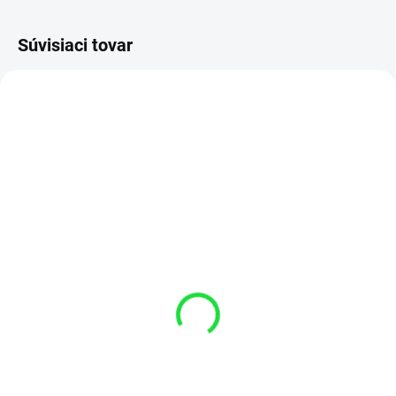
Súvisiaci tovar
SKLADOM 1-3 DNI
Hydraulický valec HV
63/36x800 111A211
Locust 853, 953
€225,39
€183,24 bez DPH
Detail