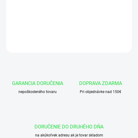
−
+
Pridať do košíka
Teleskopický výklopný hydraulický valec 105/5x1200 zdvih 1200
mm - s kolískou a úchytmi
OPÝTAŤ SA
GARANCIA DORUČENIA
DOPRAVA ZDARMA
nepoškodeného tovaru
Pri objednávke nad 150€
DORUČENIE DO DRUHÉHO DŇA
na akúkoľvek adresu ak je tovar skladom