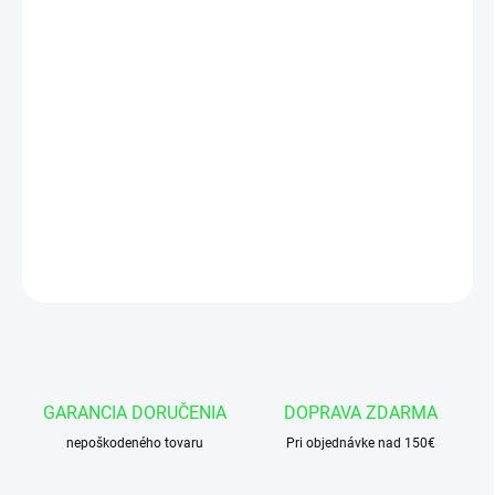
cena:
VARIANT
−
+
Pridať do košíka
Tesnenie piestnice SDS01 3/2 50x65x22,5 NBR F90 NBR90
DETAILNÉ INFORMÁCIE
OPÝTAŤ SA
GARANCIA DORUČENIA
DOPRAVA ZDARMA
nepoškodeného tovaru
Pri objednávke nad 150€