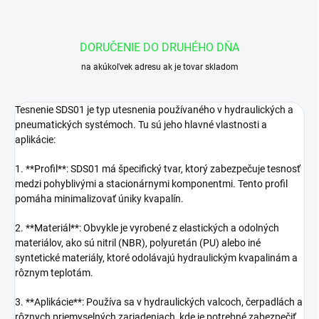
DORUČENIE DO DRUHÉHO DŇA
na akúkoľvek adresu ak je tovar skladom
Tesnenie SDS01 je typ utesnenia používaného v hydraulických a
pneumatických systémoch. Tu sú jeho hlavné vlastnosti a
aplikácie:
1. **Profil**: SDS01 má špecifický tvar, ktorý zabezpečuje tesnosť
medzi pohyblivými a stacionárnymi komponentmi. Tento profil
pomáha minimalizovať úniky kvapalín.
2. **Materiál**: Obvykle je vyrobené z elastických a odolných
materiálov, ako sú nitril (NBR), polyuretán (PU) alebo iné
syntetické materiály, ktoré odolávajú hydraulickým kvapalinám a
rôznym teplotám.
3. **Aplikácie**: Používa sa v hydraulických valcoch, čerpadlách a
rôznych priemyselných zariadeniach, kde je potrebné zabezpečiť