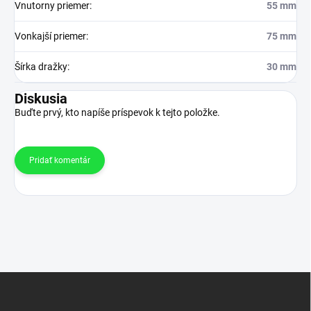
Vnutorny priemer
:
55 mm
Vonkajší priemer
:
75 mm
Šírka dražky
:
30 mm
Diskusia
Buďte prvý, kto napíše príspevok k tejto položke.
Pridať komentár
Z
á
p