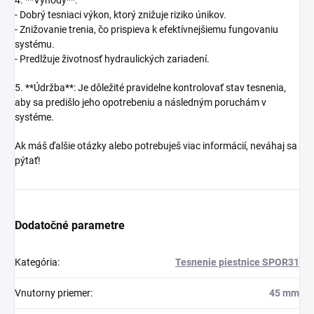
4. **Výhody**:
- Dobrý tesniaci výkon, ktorý znižuje riziko únikov.
- Znižovanie trenia, čo prispieva k efektívnejšiemu fungovaniu
systému.
- Predlžuje životnosť hydraulických zariadení.
5. **Údržba**: Je dôležité pravidelne kontrolovať stav tesnenia,
aby sa predišlo jeho opotrebeniu a následným poruchám v
systéme.
Ak máš ďalšie otázky alebo potrebuješ viac informácií, neváhaj sa
pýtať!
Dodatočné parametre
Kategória
:
Tesnenie piestnice SPOR31
Vnutorny priemer
:
45 mm