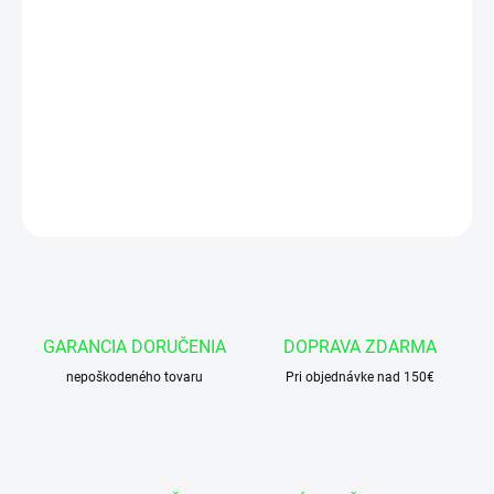
cena:
−
+
Pridať do košíka
Tesnenie piestnice SPOR31 45x60,1(60,5)x6,3 PTFENBR
DETAILNÉ INFORMÁCIE
OPÝTAŤ SA
GARANCIA DORUČENIA
DOPRAVA ZDARMA
nepoškodeného tovaru
Pri objednávke nad 150€