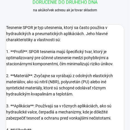
DORUČENIE DO DRUHÉHO DŇA
na akúkoľvek adresu ak je tovar skladom
Tesnenie SPOR je typ utesnenia, ktorý sa často používa v
hydraulických a pneumatických aplikáciách. Jeho hlavné
charakteristiky a vlastnosti sú:
1. **Profil**: SPOR tesnenia majú špecifický tvar, ktorý je
optimalizovaný pre účinné utesnenie medzi pohyblivými a
stacionárnymi komponentmi, čím minimalizujú riziko únikov.
2. **Materiál**: Zvyčajne sa vyrábajú z odolných elastických
materiálov, ako sú nitril (NBR), polyuretán (PU) alebo iné
syntetické materiály, ktoré sú schopné odolávať rôznym
hydraulickým kvapalinám a teplotám.
3. **Aplikácia**: Používajú sa v rôznych aplikáciách, ako sú
hydraulické valce, čerpadlá a mechanizmy, kde je dôležité
zabezpečiť tesnosť a ochranu pred vonkajšími nečistotami.