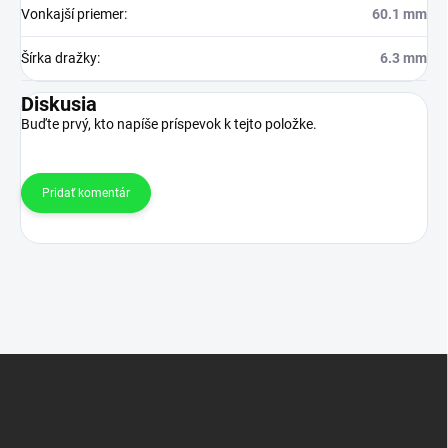
Vonkajší priemer
:
60.1 mm
Šírka dražky
:
6.3 mm
Diskusia
Buďte prvý, kto napíše príspevok k tejto položke.
Pridať komentár
Z
á
p
ä