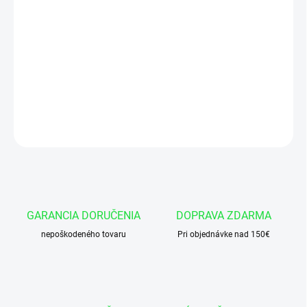
cena:
−
+
Pridať do košíka
Tesnenie piestnice SPOR31 80x95,1(95,5)x6,3 PTFENBR
DETAILNÉ INFORMÁCIE
OPÝTAŤ SA
GARANCIA DORUČENIA
DOPRAVA ZDARMA
nepoškodeného tovaru
Pri objednávke nad 150€