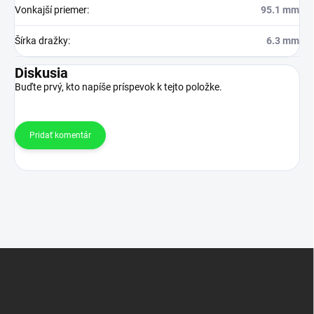
Vonkajší priemer
:
95.1 mm
Šírka dražky
:
6.3 mm
Diskusia
Buďte prvý, kto napíše príspevok k tejto položke.
Pridať komentár
Z
á
p
ä