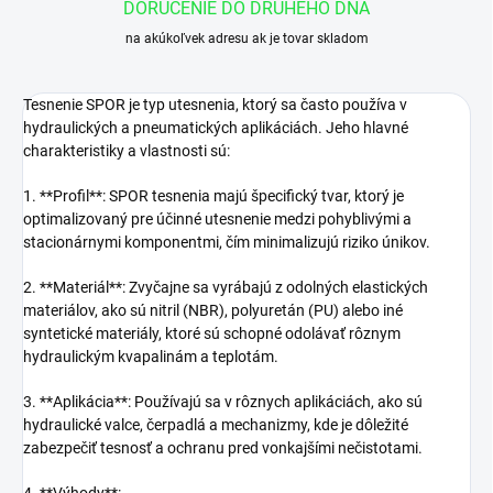
DORUČENIE DO DRUHÉHO DŇA
na akúkoľvek adresu ak je tovar skladom
Tesnenie SPOR je typ utesnenia, ktorý sa často používa v
hydraulických a pneumatických aplikáciách. Jeho hlavné
charakteristiky a vlastnosti sú:
1. **Profil**: SPOR tesnenia majú špecifický tvar, ktorý je
optimalizovaný pre účinné utesnenie medzi pohyblivými a
stacionárnymi komponentmi, čím minimalizujú riziko únikov.
2. **Materiál**: Zvyčajne sa vyrábajú z odolných elastických
materiálov, ako sú nitril (NBR), polyuretán (PU) alebo iné
syntetické materiály, ktoré sú schopné odolávať rôznym
hydraulickým kvapalinám a teplotám.
3. **Aplikácia**: Používajú sa v rôznych aplikáciách, ako sú
hydraulické valce, čerpadlá a mechanizmy, kde je dôležité
zabezpečiť tesnosť a ochranu pred vonkajšími nečistotami.