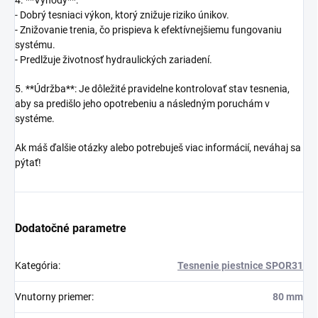
4. **Výhody**:
- Dobrý tesniaci výkon, ktorý znižuje riziko únikov.
- Znižovanie trenia, čo prispieva k efektívnejšiemu fungovaniu
systému.
- Predlžuje životnosť hydraulických zariadení.
5. **Údržba**: Je dôležité pravidelne kontrolovať stav tesnenia,
aby sa predišlo jeho opotrebeniu a následným poruchám v
systéme.
Ak máš ďalšie otázky alebo potrebuješ viac informácií, neváhaj sa
pýtať!
Dodatočné parametre
Kategória
:
Tesnenie piestnice SPOR31
Vnutorny priemer
:
80 mm