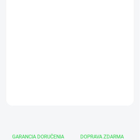
cena:
−
+
Pridať do košíka
HYDRAULICKÝ VENTIL PRE REVERZNÝ PLUH
S DVOMA
VALCAMI VRAP na priemer 80 až 100mm - G3/8"
Je široko používaný v hydraulických systémoch v
poľnohospodárstve, stavebníctve a priemysle.
DETAILNÉ INFORMÁCIE
OPÝTAŤ SA
GARANCIA DORUČENIA
DOPRAVA ZDARMA