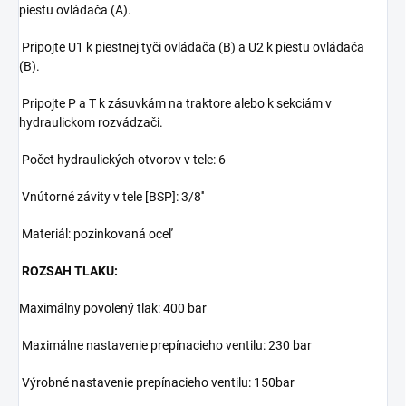
piestu ovládača (A).
Pripojte U1 k piestnej tyči ovládača (B) a U2 k piestu ovládača
(B).
Pripojte P a T k zásuvkám na traktore alebo k sekciám v
hydraulickom rozvádzači.
Počet hydraulických otvorov v tele: 6
Vnútorné závity v tele [BSP]: 3/8''
Materiál: pozinkovaná oceľ
ROZSAH TLAKU:
Maximálny povolený tlak: 400 bar
Maximálne nastavenie prepínacieho ventilu: 230 bar
Výrobné nastavenie prepínacieho ventilu: 150bar