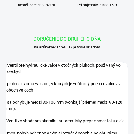
nepoškodeného tovaru
Pri objednávke nad 150€
DORUČENIE DO DRUHÉHO DŇA
na akúkoľvek adresu ak je tovar skladom
Ventil pre hydraulické valce v otočných pluhoch, používaný vo
všetkých
pluhy s dvoma valcami, v ktorých je vnútorný priemer valcov v
oboch valcoch
sa pohybuje medzi 80-100 mm (vonkajší priemer medzi 90-120
mm).
Ventil vo vhodnom okamihu automaticky prepne smer toku oleja,
mení pohyb pohonov a tým aj rotačný pohyb a polohu rámu