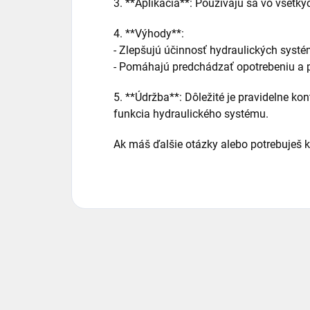
3. **Aplikácia**: Používajú sa vo všetký
4. **Výhody**:
- Zlepšujú účinnosť hydraulických syst
- Pomáhajú predchádzať opotrebeniu a p
5. **Údržba**: Dôležité je pravidelne ko
funkcia hydraulického systému.
Ak máš ďalšie otázky alebo potrebuješ k