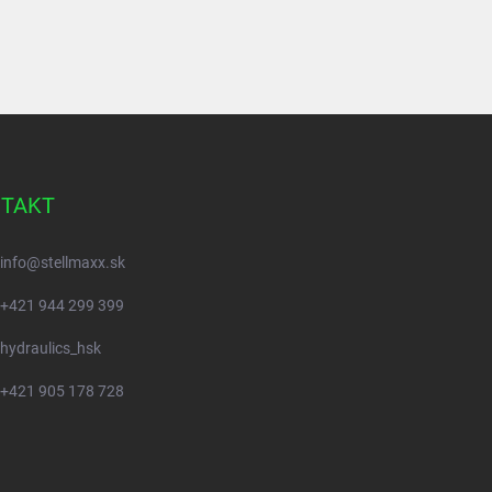
TAKT
info
@
stellmaxx.sk
+421 944 299 399
hydraulics_hsk
+421 905 178 728