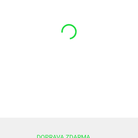
−
+
Vodiaci pásik FB01 25x2,5 
DETAILNÉ INFORMÁCIE
DOPRAVA ZDARMA