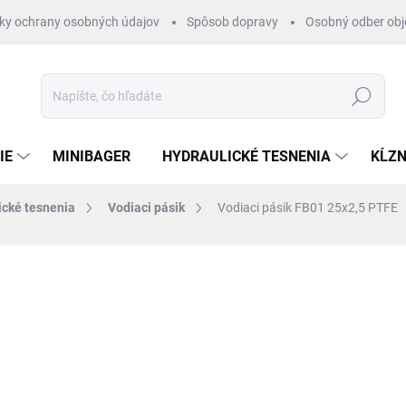
ky ochrany osobných údajov
Spôsob dopravy
Osobný odber ob
Hľadať
IE
MINIBAGER
HYDRAULICKÉ TESNENIA
KĹZN
ické tesnenia
Vodiaci pásik
Vodiaci pásik FB01 25x2,5 PTFE
otenia
ZNAČKA:
RUBENA
€42,53
/ m
€34,58 bez DPH
Jednotková
SKLADOM 1-3 DNI
cena: