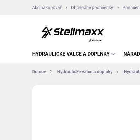
Prejsť
Ako nakupovať
Obchodné podmienky
Podmien
na
obsah
HYDRAULICKE VALCE A DOPLNKY
NÁRAD
Domov
Hydraulicke valce a doplnky
Hydraul
Neohodnotené
Podrobnosti hodn