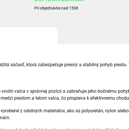
Pri objednávke nad 150€
ežitá súčasť, ktorá zabezpečuje presný a stabilný pohyb piestu. 
vo vnútri valca v správnej pozícii a zabraňuje jeho bočnému pohyb
nie medzi piestom a telom valca, čo prispieva k efektívnemu cho
 vyrobené z odolných materiálov, ako sú polyuretán, nylon alebo 
inám.