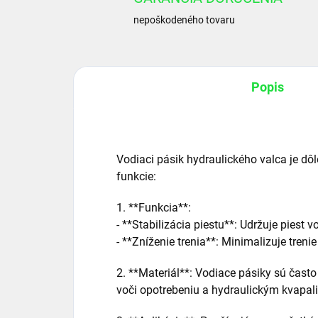
nepoškodeného tovaru
Popis
Vodiaci pásik hydraulického valca je dôl
funkcie:
1. **Funkcia**:
- **Stabilizácia piestu**: Udržuje piest 
- **Zníženie trenia**: Minimalizuje tre
2. **Materiál**: Vodiace pásiky sú často
voči opotrebeniu a hydraulickým kvapal