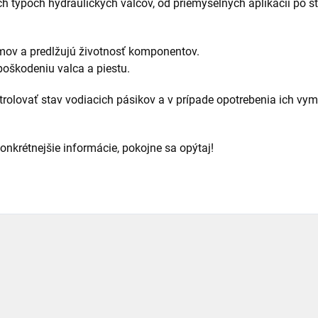
ch typoch hydraulických valcov, od priemyselných aplikácií po s
émov a predlžujú životnosť komponentov.
oškodeniu valca a piestu.
ntrolovať stav vodiacich pásikov a v prípade opotrebenia ich vy
onkrétnejšie informácie, pokojne sa opýtaj!