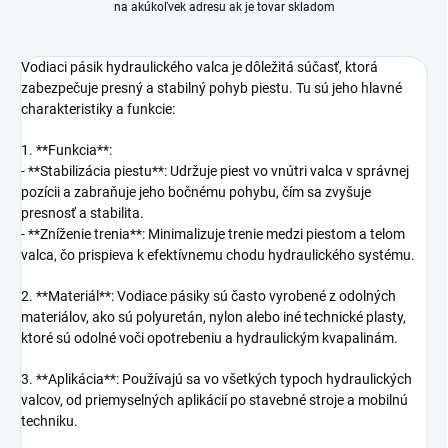
na akúkoľvek adresu ak je tovar skladom
Vodiaci pásik hydraulického valca je dôležitá súčasť, ktorá
zabezpečuje presný a stabilný pohyb piestu. Tu sú jeho hlavné
charakteristiky a funkcie:
1. **Funkcia**:
- **Stabilizácia piestu**: Udržuje piest vo vnútri valca v správnej
pozícii a zabraňuje jeho bočnému pohybu, čím sa zvyšuje
presnosť a stabilita.
- **Zníženie trenia**: Minimalizuje trenie medzi piestom a telom
valca, čo prispieva k efektívnemu chodu hydraulického systému.
2. **Materiál**: Vodiace pásiky sú často vyrobené z odolných
materiálov, ako sú polyuretán, nylon alebo iné technické plasty,
ktoré sú odolné voči opotrebeniu a hydraulickým kvapalinám.
3. **Aplikácia**: Používajú sa vo všetkých typoch hydraulických
valcov, od priemyselných aplikácií po stavebné stroje a mobilnú
techniku.