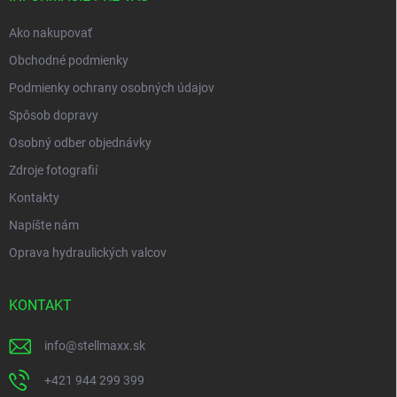
e
Ako nakupovať
Obchodné podmienky
Podmienky ochrany osobných údajov
Spôsob dopravy
Osobný odber objednávky
Zdroje fotografií
Kontakty
Napíšte nám
Oprava hydraulických valcov
KONTAKT
info
@
stellmaxx.sk
+421 944 299 399