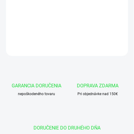
−
+
Pridať do košíka
Vodiaci pásik FB01 3,2x1,5 PTFE
DETAILNÉ INFORMÁCIE
OPÝTAŤ SA
GARANCIA DORUČENIA
DOPRAVA ZDARMA
nepoškodeného tovaru
Pri objednávke nad 150€
DORUČENIE DO DRUHÉHO DŇA