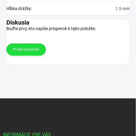
Hĺbka drážky
:
1.5 mm
Diskusia
Buďte prvý, kto napíše príspevok k tejto položke.
Pridať komentár
Z
á
p
ä
t
i
INFORMÁCIE PRE VÁS