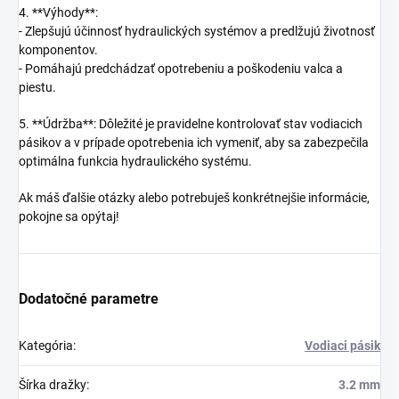
4. **Výhody**:
- Zlepšujú účinnosť hydraulických systémov a predlžujú životnosť
komponentov.
- Pomáhajú predchádzať opotrebeniu a poškodeniu valca a
piestu.
5. **Údržba**: Dôležité je pravidelne kontrolovať stav vodiacich
pásikov a v prípade opotrebenia ich vymeniť, aby sa zabezpečila
optimálna funkcia hydraulického systému.
Ak máš ďalšie otázky alebo potrebuješ konkrétnejšie informácie,
pokojne sa opýtaj!
Dodatočné parametre
Kategória
:
Vodiaci pásik
Šírka dražky
:
3.2 mm