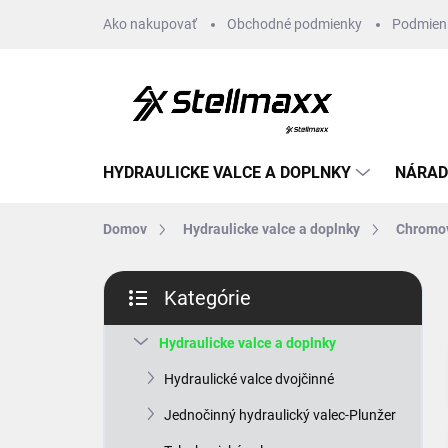
Prejsť
Ako nakupovať
Obchodné podmienky
Podmien
na
obsah
HYDRAULICKE VALCE A DOPLNKY
NÁRAD
Domov
Hydraulicke valce a doplnky
Chromov
B
Kategórie
o
Preskočiť
č
kategórie
n
Hydraulicke valce a doplnky
ý
Hydraulické valce dvojčinné
p
a
Jednočinný hydraulický valec-Plunžer
n