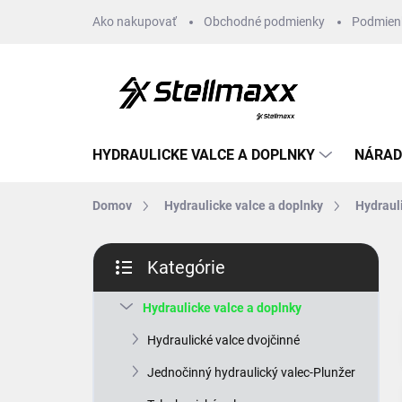
Prejsť
Ako nakupovať
Obchodné podmienky
Podmien
na
obsah
HYDRAULICKE VALCE A DOPLNKY
NÁRAD
Domov
Hydraulicke valce a doplnky
Hydraul
B
Kategórie
o
Preskočiť
č
kategórie
n
Hydraulicke valce a doplnky
ý
Hydraulické valce dvojčinné
p
a
Jednočinný hydraulický valec-Plunžer
n