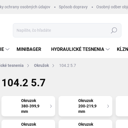
ky ochrany osobných údajov
Spôsob dopravy
Osobný odber ob
Hľadať
IE
MINIBAGER
HYDRAULICKÉ TESNENIA
KĹZN
ické tesnenia
Okružok
104.2 5.7
104.2 5.7
Okruzok
Okruzok
380-399,9
200-219,9
mm
mm
Okruzok
Okruzok