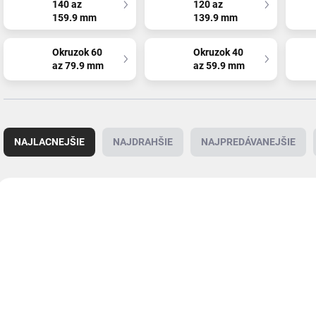
140 az
120 az
159.9 mm
139.9 mm
Okruzok 60
Okruzok 40
az 79.9 mm
az 59.9 mm
R
a
NAJLACNEJŠIE
NAJDRAHŠIE
NAJPREDÁVANEJŠIE
d
e
n
V
i
ý
1162
e
p
p
i
r
s
o
p
d
r
u
o
k
d