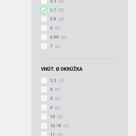
5.5
0
5.7
1
5.8
0
6
0
6.99
0
7
0
VNÚT. Ø OKRÚŽKA
3.5
0
4
0
5
0
6
0
10
0
10.78
0
11
0