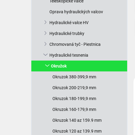
Teleskopické valce
e
l
Oprava hydraulických valcov
Hydraulické valce HV
Hydraulické trubky
Chromovaná tyč - Piestnica
Hydraulické tesnenia
Okružok
Okruzok 380-399,9 mm
Okruzok 200-219,9 mm
Okruzok 180-199,9 mm
Okruzok 160-179,9 mm
Okruzok 140 az 159.9 mm
Okruzok 120 az 139.9 mm