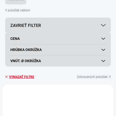
n
i
1
položiek celkom
e
p
ZAVRIEŤ FILTER
r
o
d
CENA
u
k
HRÚBKA OKRÚŽKA
t
o
VNÚT. Ø OKRÚŽKA
v
Zobrazených položiek:
1
VYMAZAŤ FILTRE
V
ý
p
i
s
p