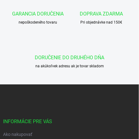
a
c
GARANCIA DORUČENIA
DOPRAVA ZDARMA
i
nepoškodeného tovaru
e
Pri objednávke nad 150€
p
r
v
k
y
DORUČENIE DO DRUHÉHO DŇA
v
ý
na akúkoľvek adresu ak je tovar skladom
p
i
s
Z
u
á
p
ä
t
i
INFORMÁCIE PRE VÁS
e
Ako nakupovať