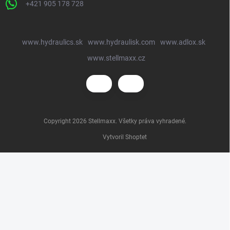
+421 905 178 728
www.hydraulics.sk
www.hydraulisk.com
www.adlox.sk
www.stellmaxx.cz
Copyright 2026
Stellmaxx
. Všetky práva vyhradené.
Vytvoril Shoptet