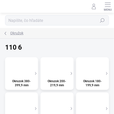
Prejsť
na
obsah
Hľadať
Okružok
110 6
Okruzok 380-
Okruzok 200-
Okruzok 180-
399,9 mm
219,9 mm
199,9 mm