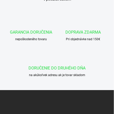
O
v
l
á
d
a
c
GARANCIA DORUČENIA
DOPRAVA ZDARMA
i
nepoškodeného tovaru
e
Pri objednávke nad 150€
p
r
v
k
y
DORUČENIE DO DRUHÉHO DŇA
v
ý
na akúkoľvek adresu ak je tovar skladom
p
i
s
Z
u
á
p
ä