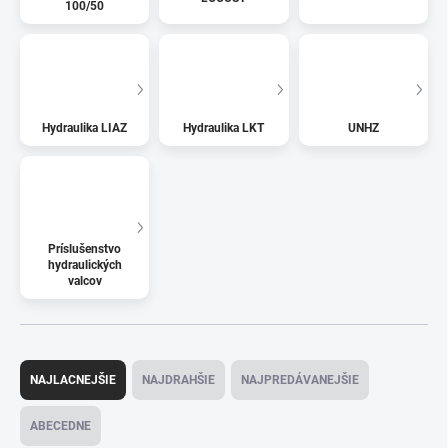
100/50
Hydraulika LIAZ
Hydraulika LKT
UNHZ
Príslušenstvo
hydraulických
valcov
R
a
NAJLACNEJŠIE
NAJDRAHŠIE
NAJPREDÁVANEJŠIE
d
e
ABECEDNE
n