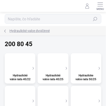
Prejsť
na
obsah
Hľadať
Hydraulické valce dvojčinné
200 80 45
Hydraulické
Hydraulické
Hydraulicke
valce rada 40/22
valce rada 40/25
valce rada 50/25