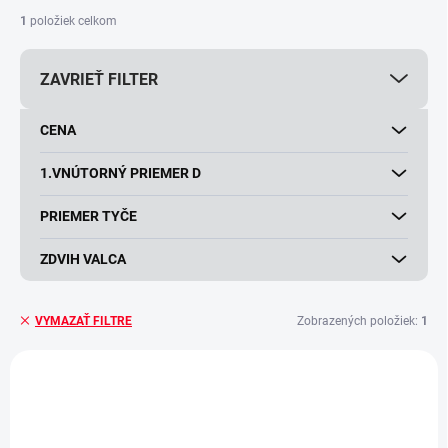
i
1
položiek celkom
e
p
ZAVRIEŤ FILTER
r
o
d
CENA
u
k
1.VNÚTORNÝ PRIEMER D
t
o
PRIEMER TYČE
v
ZDVIH VALCA
Zobrazených položiek:
1
VYMAZAŤ FILTRE
V
ý
p
i