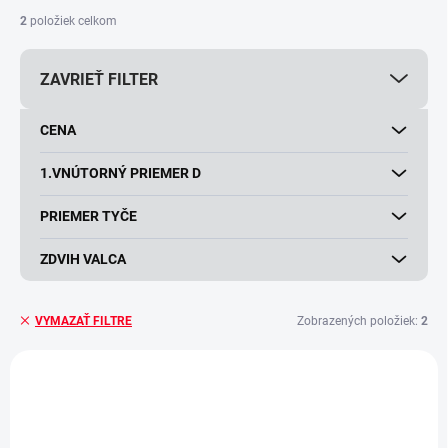
i
2
položiek celkom
e
p
ZAVRIEŤ FILTER
r
o
d
CENA
u
k
1.VNÚTORNÝ PRIEMER D
t
o
PRIEMER TYČE
v
ZDVIH VALCA
Zobrazených položiek:
2
VYMAZAŤ FILTRE
V
ý
p
i