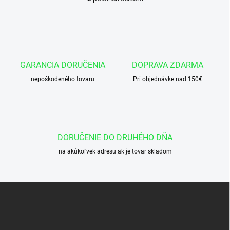
O
v
l
á
d
a
c
GARANCIA DORUČENIA
DOPRAVA ZDARMA
i
nepoškodeného tovaru
e
Pri objednávke nad 150€
p
r
v
k
y
DORUČENIE DO DRUHÉHO DŇA
v
ý
na akúkoľvek adresu ak je tovar skladom
p
i
s
Z
u
á
p
ä