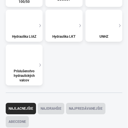
100/50
Hydraulika LIAZ
Hydraulika LKT
UNHZ
Príslušenstvo
hydraulických
valcov
R
a
NAJLACNEJŠIE
NAJDRAHŠIE
NAJPREDÁVANEJŠIE
d
e
ABECEDNE
n