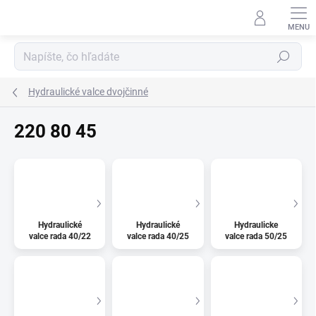
Prejsť
na
obsah
Hľadať
Hydraulické valce dvojčinné
220 80 45
Hydraulické
Hydraulické
Hydraulicke
valce rada 40/22
valce rada 40/25
valce rada 50/25