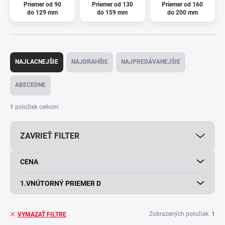
Priemer od 90
Priemer od 130
Priemer od 160
do 129 mm
do 159 mm
do 200 mm
R
a
NAJLACNEJŠIE
NAJDRAHŠIE
NAJPREDÁVANEJŠIE
d
e
ABECEDNE
n
i
1
položiek celkom
e
p
ZAVRIEŤ FILTER
r
o
d
CENA
u
k
1.VNÚTORNÝ PRIEMER D
t
o
v
Zobrazených položiek:
1
VYMAZAŤ FILTRE