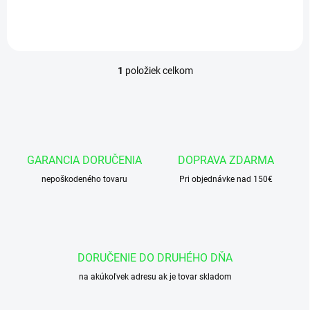
košíka vložiť 460 ks x cena za
1cm = celková cena za
požadovanú...
1
položiek celkom
O
v
l
á
d
a
c
GARANCIA DORUČENIA
DOPRAVA ZDARMA
i
nepoškodeného tovaru
e
Pri objednávke nad 150€
p
r
v
k
y
DORUČENIE DO DRUHÉHO DŇA
v
ý
na akúkoľvek adresu ak je tovar skladom
p
i