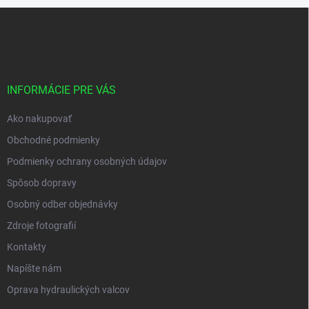
s
Z
u
á
p
ä
t
i
INFORMÁCIE PRE VÁS
e
Ako nakupovať
Obchodné podmienky
Podmienky ochrany osobných údajov
Spôsob dopravy
Osobný odber objednávky
Zdroje fotografií
Kontakty
Napíšte nám
Oprava hydraulických valcov