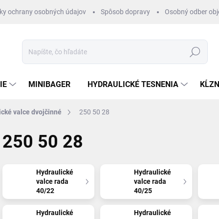
ky ochrany osobných údajov
Spôsob dopravy
Osobný odber ob
Hľadať
IE
MINIBAGER
HYDRAULICKÉ TESNENIA
KĹZN
ické valce dvojčinné
250 50 28
250 50 28
Hydraulické
Hydraulické
valce rada
valce rada
40/22
40/25
Hydraulické
Hydraulické