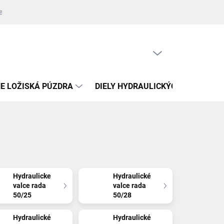
jednávky
Zdroje fotografií
Kontakty
Napíšte nám
Oprava
PRÁZDNY KOŠÍK
NÁKUPNÝ
KOŠÍK
E LOŽISKÁ PÚZDRA
DIELY HYDRAULICKÝCH VALCOV
Hydraulicke
Hydraulické
valce rada
valce rada
50/25
50/28
Hydraulické
Hydraulické