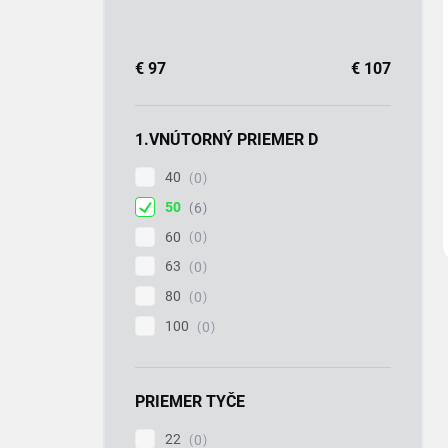
€
97
€
107
1.VNÚTORNÝ PRIEMER D
40
0
50
6
60
0
63
0
80
0
100
0
PRIEMER TYČE
22
0