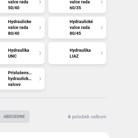
valce rada
valce rada
50/40
60/35
Hydraulicke
Hydraulické
valce rada
valce rada
80/40
80/45
Hydraulika
Hydraulika
UNC
LIAZ
Príslušenstvo
hydraulických
valcov
6
položiek celkom
ABECEDNE