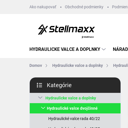
Prejsť
Ako nakupovať
Obchodné podmienky
Podmien
na
obsah
HYDRAULICKE VALCE A DOPLNKY
NÁRAD
Domov
Hydraulicke valce a doplnky
Hydraul
B
Kategórie
o
Preskočiť
č
kategórie
n
Hydraulicke valce a doplnky
ý
Hydraulické valce dvojčinné
p
a
Hydraulické valce rada 40/22
n