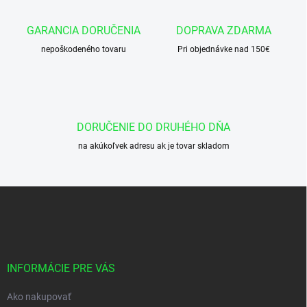
a
c
GARANCIA DORUČENIA
DOPRAVA ZDARMA
i
nepoškodeného tovaru
e
Pri objednávke nad 150€
p
r
v
k
y
DORUČENIE DO DRUHÉHO DŇA
v
ý
na akúkoľvek adresu ak je tovar skladom
p
i
s
Z
u
á
p
ä
t
i
INFORMÁCIE PRE VÁS
e
Ako nakupovať