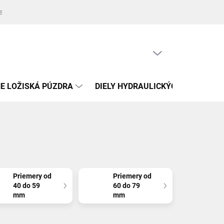
jednávky
Zdroje fotografií
Kontakty
Napíšte nám
Oprava
PRÁZDNY KOŠÍK
NÁKUPNÝ
KOŠÍK
E LOŽISKÁ PÚZDRA
DIELY HYDRAULICKÝCH VALCOV
Priemery od
Priemery od
40 do 59
60 do 79
mm
mm