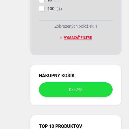
90
1
100
1
Zobrazených položiek:
1
VYMAZAŤ FILTRE
NÁKUPNÝ KOŠÍK
0
ks /
€0
TOP 10 PRODUKTOV