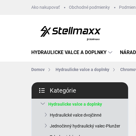
Prejsť
Ako nakupovať
Obchodné podmienky
Podmien
na
obsah
HYDRAULICKE VALCE A DOPLNKY
NÁRAD
Domov
Hydraulicke valce a doplnky
Chromov
B
Kategórie
o
Preskočiť
č
kategórie
n
Hydraulicke valce a doplnky
ý
Hydraulické valce dvojčinné
p
a
Jednočinný hydraulický valec-Plunžer
n