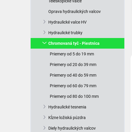
Teleskopické valce
e
l
Oprava hydraulických valcov
Hydraulické valce HV
Hydraulické trubky
Chromovaná tyč - Piestnica
Priemery od 5 do 19 mm
Priemery od 20 do 39 mm
Priemery od 40 do 59 mm
Priemery od 60 do 79 mm
Priemery od 80 do 100 mm
Hydraulické tesnenia
Kĺzne ložiská púzdra
Diely hydraulických valcov