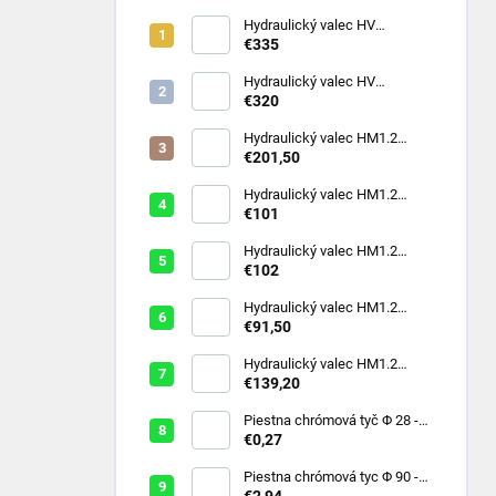
Hydraulický valec HV
100/50x320 121A211
€335
Hydraulický valec HV
100/50x320 111A111
€320
Hydraulický valec HM1.2
80/40x400-R
€201,50
Hydraulický valec HM1.2
50/25x200-R
€101
Hydraulický valec HM1.2
40/22x320-R
€102
Hydraulický valec HM1.2
40/22x125-R
€91,50
Hydraulický valec HM1.2
63/32x160-K
€139,20
Piestna chrómová tyč Φ 28 -
20Mnv6
€0,27
Piestna chrómová tyc Φ 90 -
20Mnv6
€2,94