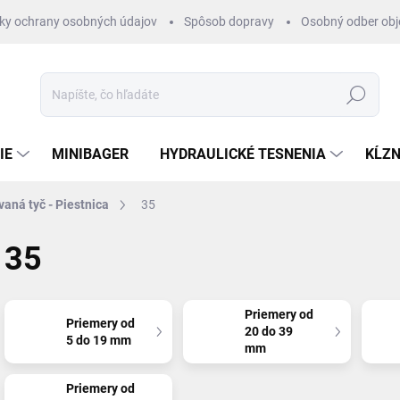
ky ochrany osobných údajov
Spôsob dopravy
Osobný odber ob
Hľadať
IE
MINIBAGER
HYDRAULICKÉ TESNENIA
KĹZN
aná tyč - Piestnica
35
35
Priemery od
Priemery od
20 do 39
5 do 19 mm
mm
Priemery od