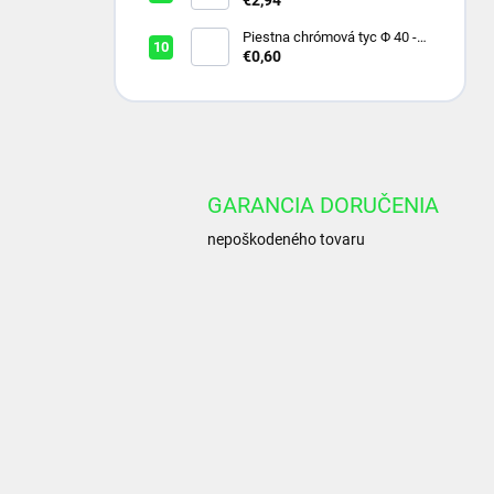
Piestna chrómová tyc Φ 40 -
20Mnv6
€0,60
GARANCIA DORUČENIA
nepoškodeného tovaru