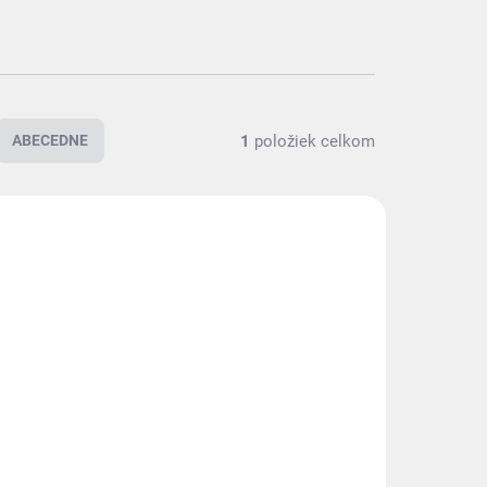
1
položiek celkom
ABECEDNE