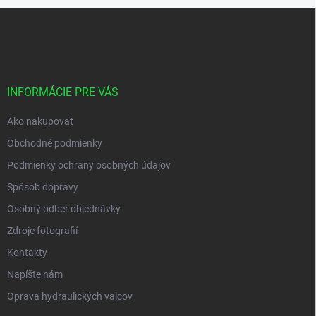
s
Z
u
á
p
ä
t
i
INFORMÁCIE PRE VÁS
e
Ako nakupovať
Obchodné podmienky
Podmienky ochrany osobných údajov
Spôsob dopravy
Osobný odber objednávky
Zdroje fotografií
Kontakty
Napíšte nám
Oprava hydraulických valcov