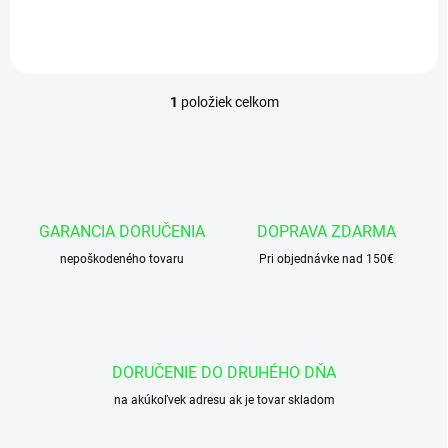
košíka vložiť 460 ks x cena za
1cm = celková cena za
požadovanú...
1
položiek celkom
O
v
l
á
d
a
c
GARANCIA DORUČENIA
DOPRAVA ZDARMA
i
nepoškodeného tovaru
e
Pri objednávke nad 150€
p
r
v
k
y
DORUČENIE DO DRUHÉHO DŇA
v
ý
na akúkoľvek adresu ak je tovar skladom
p
i