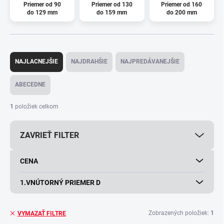
Priemer od 90
Priemer od 130
Priemer od 160
do 129 mm
do 159 mm
do 200 mm
R
a
NAJLACNEJŠIE
NAJDRAHŠIE
NAJPREDÁVANEJŠIE
d
e
ABECEDNE
n
i
1
položiek celkom
e
p
ZAVRIEŤ FILTER
r
o
d
CENA
u
k
1.VNÚTORNÝ PRIEMER D
t
o
v
Zobrazených položiek:
1
VYMAZAŤ FILTRE